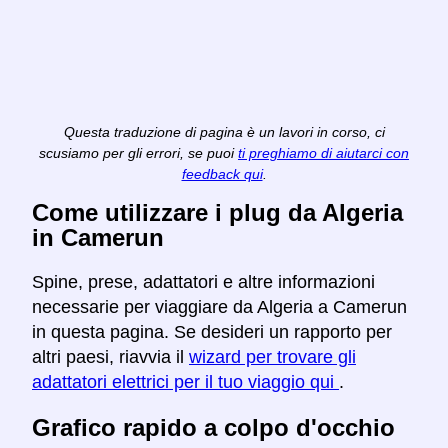
Questa traduzione di pagina è un lavori in corso, ci
scusiamo per gli errori, se puoi
ti preghiamo di aiutarci con
feedback qui
.
Come utilizzare i plug da Algeria
in Camerun
Spine, prese, adattatori e altre informazioni
necessarie per viaggiare da Algeria a Camerun
in questa pagina. Se desideri un rapporto per
altri paesi, riavvia il
wizard per trovare gli
adattatori elettrici per il tuo viaggio qui
.
Grafico rapido a colpo d'occhio