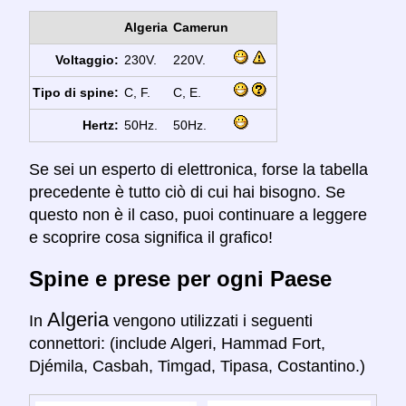
Algeria
Camerun
Voltaggio:
230V.
220V.
Tipo di spine:
C, F.
C, E.
Hertz:
50Hz.
50Hz.
Se sei un esperto di elettronica, forse la tabella
precedente è tutto ciò di cui hai bisogno. Se
questo non è il caso, puoi continuare a leggere
e scoprire cosa significa il grafico!
Spine e prese per ogni Paese
Algeria
In
vengono utilizzati i seguenti
connettori: (include Algeri, Hammad Fort,
Djémila, Casbah, Timgad, Tipasa, Costantino.)