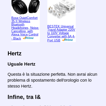
Bose QuietComfort
35 II Wireless
Bluetooth
BESTEK Universal
Headphones, Noise-
Travel Adapter 220V
Cancelling, with
to 110V Voltage
Alexa Voice Control
Converter with 6A 4-
- Black
Port USB
Hertz
Uguale Hertz
Questa è la situazione perfetta. Non avrai alcun
problema di spostamento dell'orologio con lo
stesso Hertz.
Infine, tra l&