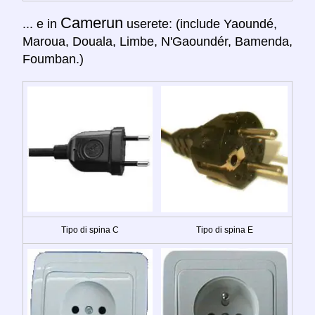
Camerun
... e in
userete: (include Yaoundé,
Maroua, Douala, Limbe, N'Gaoundér, Bamenda,
Foumban.)
Tipo di spina C
Tipo di spina E