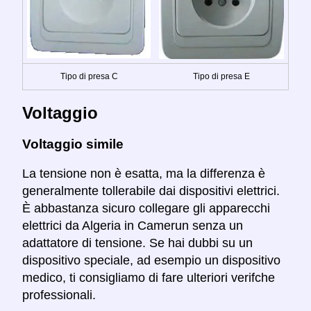
Tipo di presa C
Tipo di presa E
Voltaggio
Voltaggio simile
La tensione non è esatta, ma la differenza è
generalmente tollerabile dai dispositivi elettrici.
È abbastanza sicuro collegare gli apparecchi
elettrici da Algeria in Camerun senza un
adattatore di tensione. Se hai dubbi su un
dispositivo speciale, ad esempio un dispositivo
medico, ti consigliamo di fare ulteriori verifche
professionali.