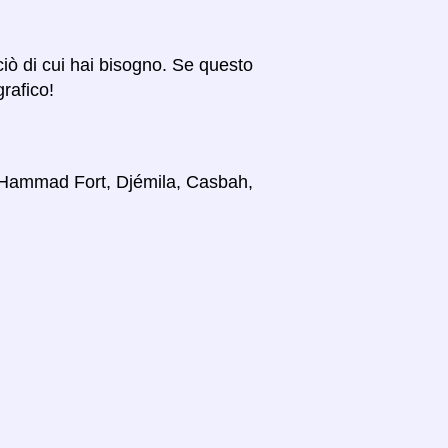
 ciò di cui hai bisogno. Se questo
grafico!
i, Hammad Fort, Djémila, Casbah,