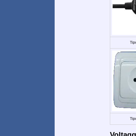
Tip
Tip
Voltagg