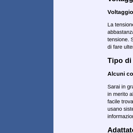
Voltaggio
La tensione
abbastanza 
tensione. 
di fare ulte
Tipo di
Alcuni co
Sarai in gr
in merito a
facile trov
usano siste
informazion
Adattat