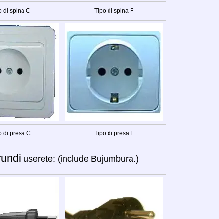
o di spina C
Tipo di spina F
o di presa C
Tipo di presa F
rundi
userete: (include Bujumbura.)