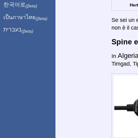
한국어로
Hert
(βeta)
เป็นภาษาไทย
(βeta)
Se sei un e
non è il ca
בעברית
(βeta)
Spine e
Algeri
In
Timgad, Ti