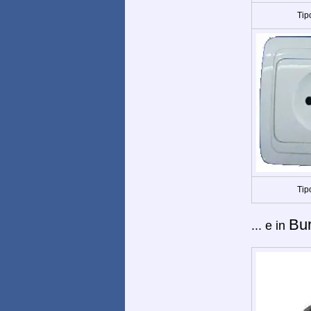
Tip
Tip
Bu
... e in