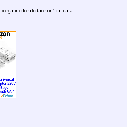
prega inoltre di dare un'occhiata
niversal
apter 220V
ltage
with 6A 4-