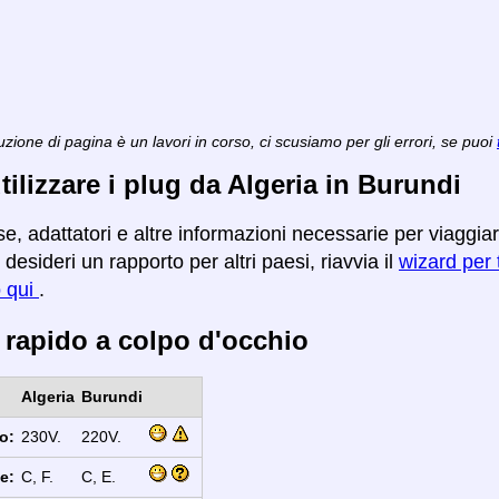
zione di pagina è un lavori in corso, ci scusiamo per gli errori, se puoi
ilizzare i plug da Algeria in Burundi
e, adattatori e altre informazioni necessarie per viaggia
desideri un rapporto per altri paesi, riavvia il
wizard per t
o qui
.
 rapido a colpo d'occhio
Algeria
Burundi
o:
230V.
220V.
e:
C, F.
C, E.