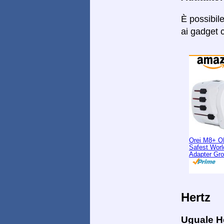
È possibil
ai gadget c
Orei M8+ O
Safest Worl
Adapter Gr
Hertz
Uguale H