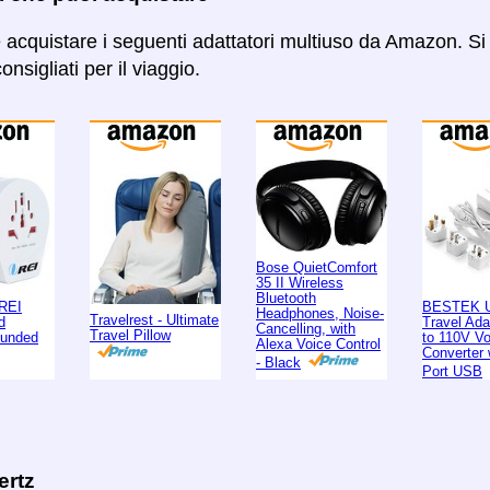
e acquistare i seguenti adattatori multiuso da Amazon. Si 
onsigliati per il viaggio.
Bose QuietComfort
35 II Wireless
Bluetooth
REI
BESTEK U
Headphones, Noise-
Travelrest - Ultimate
d
Travel Ad
Cancelling, with
Travel Pillow
ounded
to 110V Vo
Alexa Voice Control
Converter 
- Black
Port USB
ertz