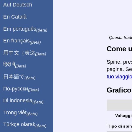
Auf Deutsch
En Català
Em português
(βeta)
Questa tradu
En français
(βeta)
Come ut
用中文（表达
(βeta)
Spine, pres
हिंदी में
(βeta)
pagina. Se 
日本語で
tuo viaggi
(βeta)
По-русски
Grafico
(βeta)
Di indonesia
(βeta)
Trong việt
(βeta)
Voltaggi
Türkçe olarak
(βeta)
Tipo di spin