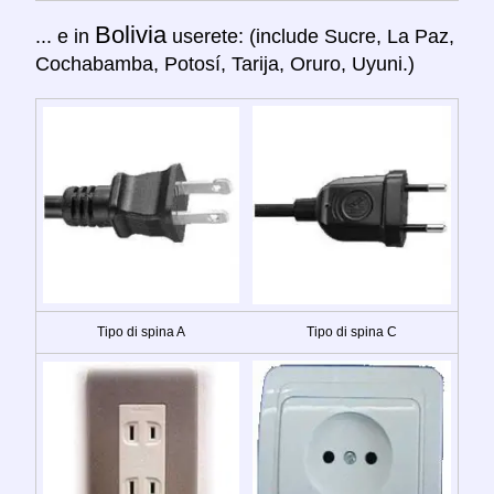
Bolivia
... e in
userete: (include Sucre, La Paz,
Cochabamba, Potosí, Tarija, Oruro, Uyuni.)
Tipo di spina A
Tipo di spina C