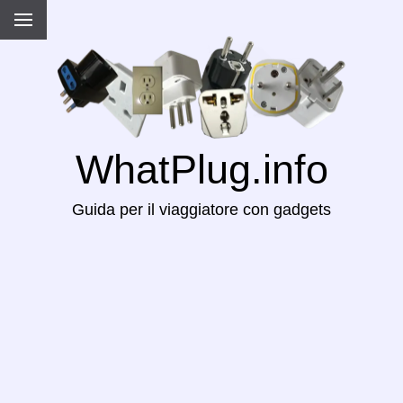
WhatPlug.info
Guida per il viaggiatore con gadgets