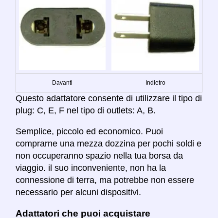
Davanti
Indietro
Questo adattatore consente di utilizzare il tipo di
plug: C, E, F nel tipo di outlets: A, B.
Semplice, piccolo ed economico. Puoi
comprarne una mezza dozzina per pochi soldi e
non occuperanno spazio nella tua borsa da
viaggio. il suo inconveniente, non ha la
connessione di terra, ma potrebbe non essere
necessario per alcuni dispositivi.
Adattatori che puoi acquistare