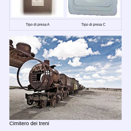
Tipo di presa A
Tipo di presa C
Cimitero dei treni