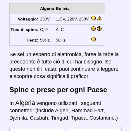
Algeria
Bolivia
Voltaggio:
230V.
115V, 220V, 230V.
Tipo di spine:
C, F.
A, C.
Hertz:
50Hz.
50Hz.
Se sei un esperto di elettronica, forse la tabella
precedente è tutto ciò di cui hai bisogno. Se
questo non è il caso, puoi continuare a leggere
e scoprire cosa significa il grafico!
Spine e prese per ogni Paese
Algeria
In
vengono utilizzati i seguenti
connettori: (include Algeri, Hammad Fort,
Djémila, Casbah, Timgad, Tipasa, Costantino.)