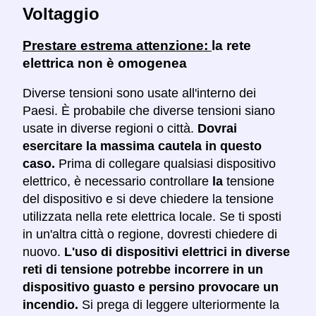
Voltaggio
Prestare estrema attenzione:
la rete
elettrica non è omogenea
Diverse tensioni sono usate all'interno dei
Paesi. È probabile che diverse tensioni siano
usate in diverse regioni o città.
Dovrai
esercitare la massima cautela in questo
caso.
Prima di collegare qualsiasi dispositivo
elettrico, è necessario controllare
la
tensione
del dispositivo e si deve chiedere la tensione
utilizzata nella rete elettrica locale. Se ti sposti
in un'altra città o regione, dovresti chiedere di
nuovo.
L'uso di dispositivi elettrici in diverse
reti di tensione potrebbe incorrere in un
dispositivo guasto e persino provocare un
incendio.
Si prega di leggere ulteriormente la