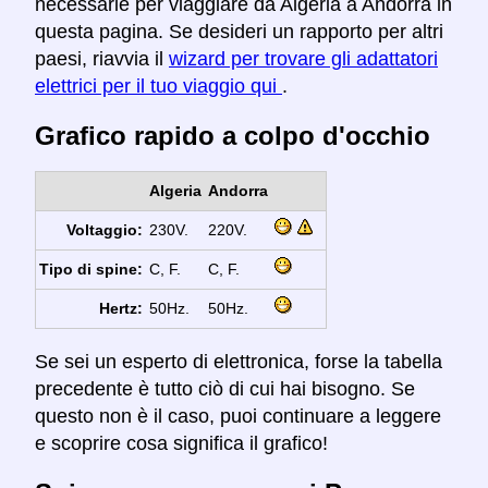
necessarie per viaggiare da Algeria a Andorra in
questa pagina. Se desideri un rapporto per altri
paesi, riavvia il
wizard per trovare gli adattatori
elettrici per il tuo viaggio qui
.
Grafico rapido a colpo d'occhio
Algeria
Andorra
Voltaggio:
230V.
220V.
Tipo di spine:
C, F.
C, F.
Hertz:
50Hz.
50Hz.
Se sei un esperto di elettronica, forse la tabella
precedente è tutto ciò di cui hai bisogno. Se
questo non è il caso, puoi continuare a leggere
e scoprire cosa significa il grafico!