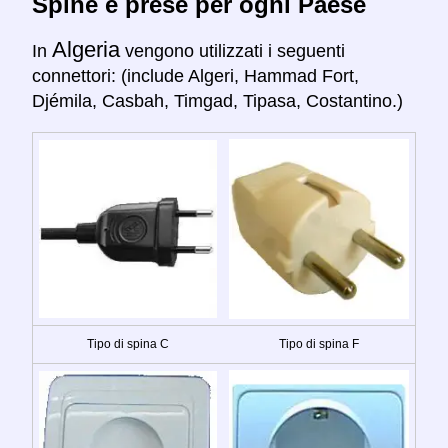
Spine e prese per ogni Paese
Algeria
In
vengono utilizzati i seguenti
connettori: (include Algeri, Hammad Fort,
Djémila, Casbah, Timgad, Tipasa, Costantino.)
Tipo di spina C
Tipo di spina F