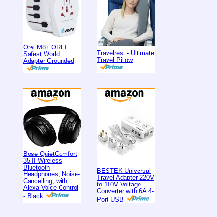
Orei M8+ OREI
Travelrest - Ultimate
Safest World
Travel Pillow
Adapter Grounded
Bose QuietComfort
35 II Wireless
Bluetooth
BESTEK Universal
Headphones, Noise-
Travel Adapter 220V
Cancelling, with
to 110V Voltage
Alexa Voice Control
Converter with 6A 4-
- Black
Port USB