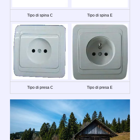
Tipo di spina C
Tipo di spina E
Tipo di presa C
Tipo di presa E