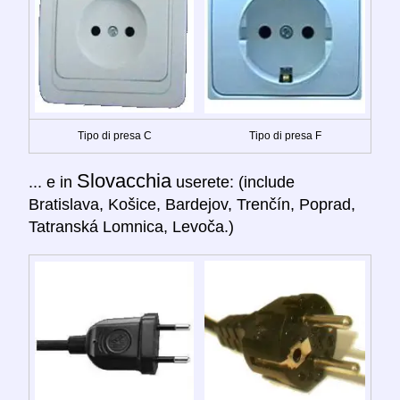
Tipo di presa C
Tipo di presa F
Slovacchia
... e in
userete: (include
Bratislava, Košice, Bardejov, Trenčín, Poprad,
Tatranská Lomnica, Levoča.)