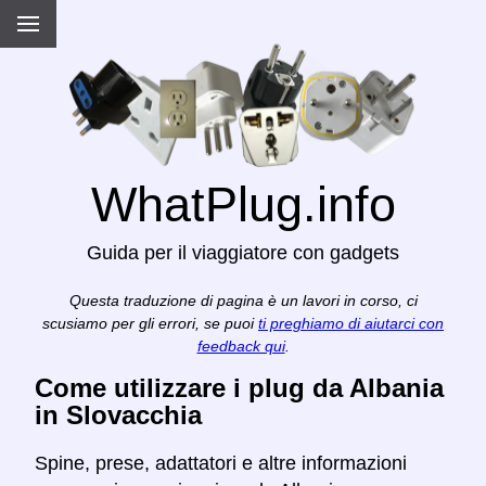
WhatPlug.info
Guida per il viaggiatore con gadgets
Questa traduzione di pagina è un lavori in corso, ci
scusiamo per gli errori, se puoi
ti preghiamo di aiutarci con
feedback qui
.
Come utilizzare i plug da Albania
in Slovacchia
Spine, prese, adattatori e altre informazioni