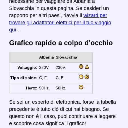
necessarie per viaggiare da Albania a
Slovacchia in questa pagina. Se desideri un
rapporto per altri paesi, riavvia il
wizard per
trovare gli adattatori elettrici per il tuo viaggio
qui
.
Grafico rapido a colpo d'occhio
Albania
Slovacchia
Voltaggio:
220V.
230V.
Tipo di spine:
C, F.
C, E.
Hertz:
50Hz.
50Hz.
Se sei un esperto di elettronica, forse la tabella
precedente è tutto ciò di cui hai bisogno. Se
questo non è il caso, puoi continuare a leggere
e scoprire cosa significa il grafico!