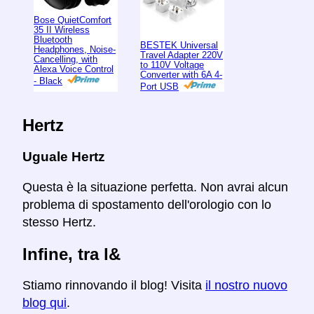
Bose QuietComfort
35 II Wireless
Bluetooth
BESTEK Universal
Headphones, Noise-
Travel Adapter 220V
Cancelling, with
to 110V Voltage
Alexa Voice Control
Converter with 6A 4-
- Black
Port USB
Hertz
Uguale Hertz
Questa è la situazione perfetta. Non avrai alcun
problema di spostamento dell'orologio con lo
stesso Hertz.
Infine, tra l&
Stiamo rinnovando il blog! Visita
il nostro nuovo
blog qui
.