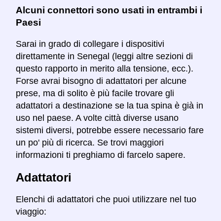
Alcuni connettori sono usati in entrambi i
Paesi
Sarai in grado di collegare i dispositivi
direttamente in Senegal (leggi altre sezioni di
questo rapporto in merito alla tensione, ecc.).
Forse avrai bisogno di adattatori per alcune
prese, ma di solito è più facile trovare gli
adattatori a destinazione se la tua spina è già in
uso nel paese. A volte città diverse usano
sistemi diversi, potrebbe essere necessario fare
un po' più di ricerca. Se trovi maggiori
informazioni ti preghiamo di farcelo sapere.
Adattatori
Elenchi di adattatori che puoi utilizzare nel tuo
viaggio: