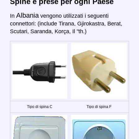
Spine e prese per ogni Paese
Albania
In
vengono utilizzati i seguenti
connettori: (include Tirana, Gjirokastra, Berat,
Scutari, Saranda, Korça, Il "th.)
Tipo di spina C
Tipo di spina F