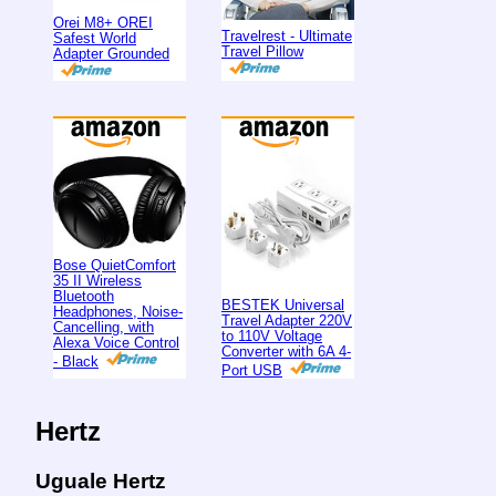
Orei M8+ OREI
Travelrest - Ultimate
Safest World
Travel Pillow
Adapter Grounded
Bose QuietComfort
35 II Wireless
Bluetooth
BESTEK Universal
Headphones, Noise-
Travel Adapter 220V
Cancelling, with
to 110V Voltage
Alexa Voice Control
Converter with 6A 4-
- Black
Port USB
Hertz
Uguale Hertz