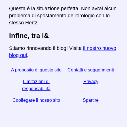
Questa è la situazione perfetta. Non avrai alcun
problema di spostamento dell'orologio con lo
stesso Hertz.
Infine, tra l&
Stiamo rinnovando il blog! Visita
il nostro nuovo
blog qui
.
A proposito di questo sito
Contatti e suggerimenti
Limitazioni di
Privacy
responsabilità
Coollegare il nostro sito
Spartire
☆ Se trovi utile questo articolo, aiutaci condividendolo
sui social media,
Helps Anche un link dal tuo sito web ti aiuta.