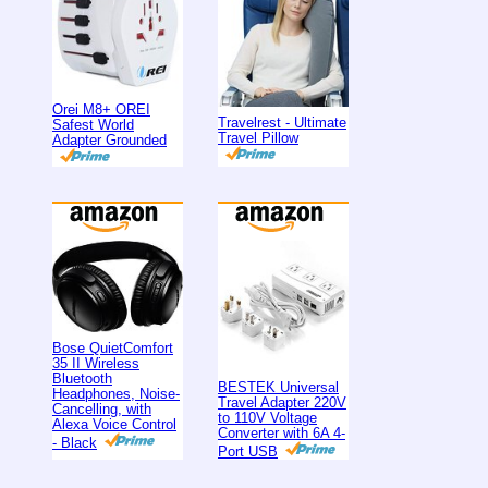
Orei M8+ OREI
Travelrest - Ultimate
Safest World
Travel Pillow
Adapter Grounded
Bose QuietComfort
35 II Wireless
Bluetooth
BESTEK Universal
Headphones, Noise-
Travel Adapter 220V
Cancelling, with
to 110V Voltage
Alexa Voice Control
Converter with 6A 4-
- Black
Port USB