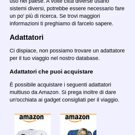
uso nel paese. A volte città diverse usano
sistemi diversi, potrebbe essere necessario fare
un po' più di ricerca. Se trovi maggiori
informazioni ti preghiamo di farcelo sapere.
Adattatori
Ci dispiace, non possiamo trovare un adattatore
per il tuo viaggio nel nostro database.
Adattatori che puoi acquistare
È possibile acquistare i seguenti adattatori
multiuso da Amazon. Si prega inoltre di dare
un'occhiata ai gadget consigliati per il viaggio.