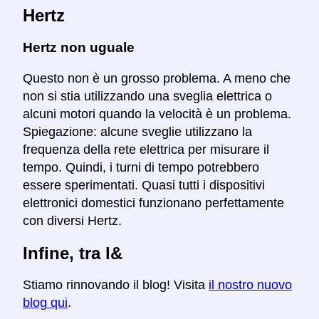
Hertz
Hertz non uguale
Questo non è un grosso problema. A meno che
non si stia utilizzando una sveglia elettrica o
alcuni motori quando la velocità è un problema.
Spiegazione: alcune sveglie utilizzano la
frequenza della rete elettrica per misurare il
tempo. Quindi, i turni di tempo potrebbero
essere sperimentati. Quasi tutti i dispositivi
elettronici domestici funzionano perfettamente
con diversi Hertz.
Infine, tra l&
Stiamo rinnovando il blog! Visita
il nostro nuovo
blog qui
.