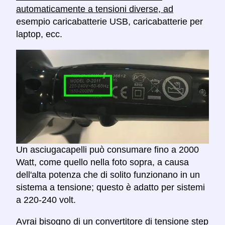
automaticamente a tensioni diverse, ad
esempio caricabatterie USB, caricabatterie per
laptop, ecc.
Un asciugacapelli può consumare fino a 2000
Watt, come quello nella foto sopra, a causa
dell'alta potenza che di solito funzionano in un
sistema a tensione; questo è adatto per sistemi
a 220-240 volt.
Avrai bisogno di un
convertitore di tensione step