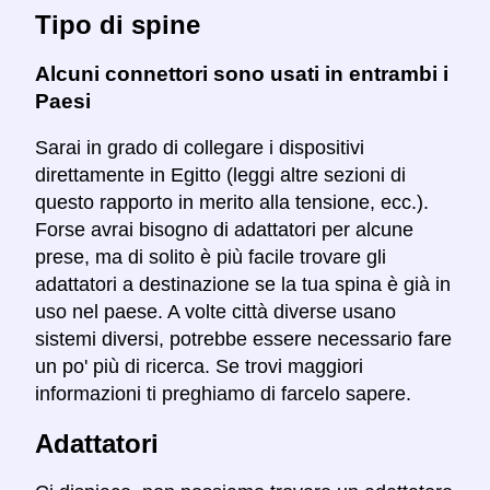
Tipo di spine
Alcuni connettori sono usati in entrambi i
Paesi
Sarai in grado di collegare i dispositivi
direttamente in Egitto (leggi altre sezioni di
questo rapporto in merito alla tensione, ecc.).
Forse avrai bisogno di adattatori per alcune
prese, ma di solito è più facile trovare gli
adattatori a destinazione se la tua spina è già in
uso nel paese. A volte città diverse usano
sistemi diversi, potrebbe essere necessario fare
un po' più di ricerca. Se trovi maggiori
informazioni ti preghiamo di farcelo sapere.
Adattatori