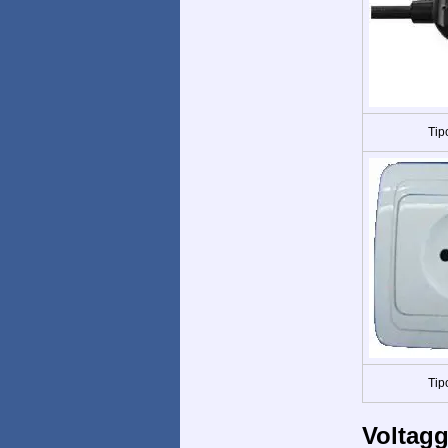
Tip
Tip
Voltagg