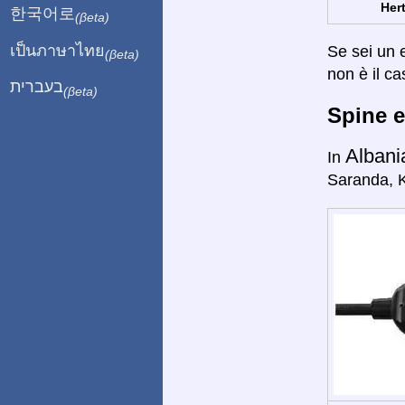
Hert
한국어로
(βeta)
เป็นภาษาไทย
Se sei un e
(βeta)
non è il ca
בעברית
(βeta)
Spine e
Albani
In
Saranda, Ko