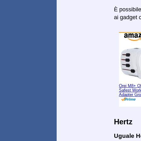
È possibil
ai gadget c
Orei M8+ O
Safest Worl
Adapter Gr
Hertz
Uguale H