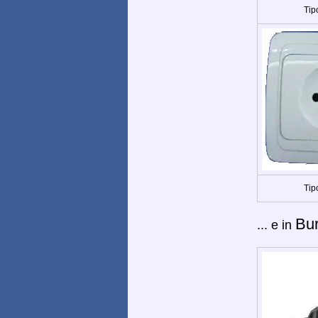
Tip
Tip
Bu
... e in