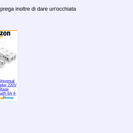
prega inoltre di dare un'occhiata
niversal
apter 220V
ltage
with 6A 4-