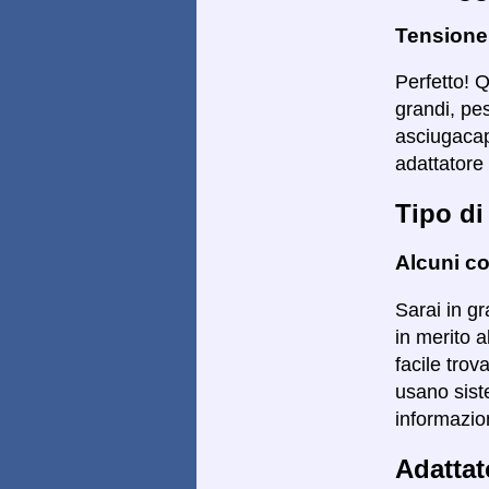
Tensione
Perfetto! 
grandi, pe
asciugacape
adattatore 
Tipo di
Alcuni co
Sarai in gr
in merito a
facile trov
usano siste
informazion
Adattat