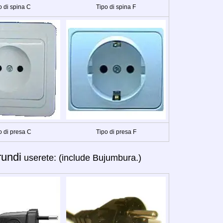
o di spina C
Tipo di spina F
o di presa C
Tipo di presa F
rundi
userete: (include Bujumbura.)