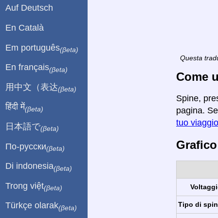
Auf Deutsch
En Català
Em português
(βeta)
Questa tradu
En français
(βeta)
Come ut
用中文（表达
(βeta)
Spine, pre
हिंदी में
(βeta)
pagina. Se 
tuo viaggi
日本語で
(βeta)
Grafico
По-русски
(βeta)
Di indonesia
(βeta)
Trong việt
Voltaggi
(βeta)
Tipo di spin
Türkçe olarak
(βeta)