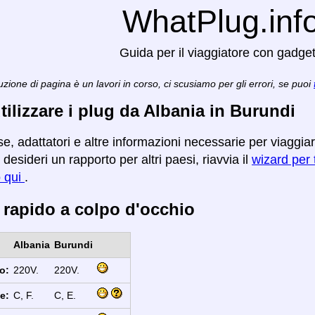
WhatPlug.inf
Guida per il viaggiatore con gadge
zione di pagina è un lavori in corso, ci scusiamo per gli errori, se puoi
ilizzare i plug da Albania in Burundi
se, adattatori e altre informazioni necessarie per viaggia
desideri un rapporto per altri paesi, riavvia il
wizard per t
o qui
.
 rapido a colpo d'occhio
Albania
Burundi
o:
220V.
220V.
e:
C, F.
C, E.