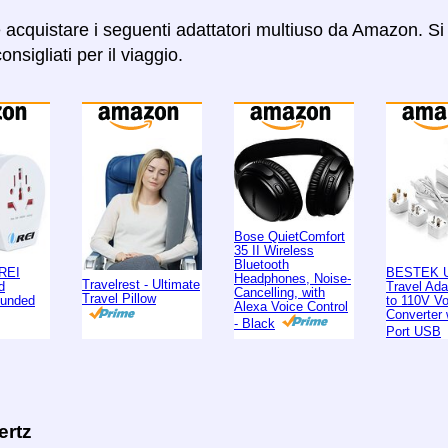
e acquistare i seguenti adattatori multiuso da Amazon. Si 
onsigliati per il viaggio.
Bose QuietComfort
35 II Wireless
Bluetooth
REI
BESTEK U
Headphones, Noise-
Travelrest - Ultimate
d
Travel Ad
Cancelling, with
Travel Pillow
ounded
to 110V Vo
Alexa Voice Control
Converter 
- Black
Port USB
ertz