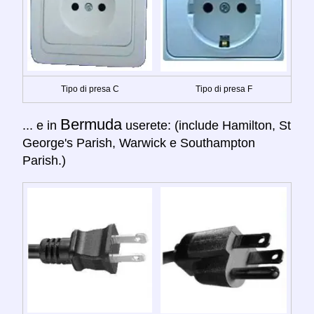
Tipo di presa C
Tipo di presa F
Bermuda
... e in
userete: (include Hamilton, St
George's Parish, Warwick e Southampton
Parish.)