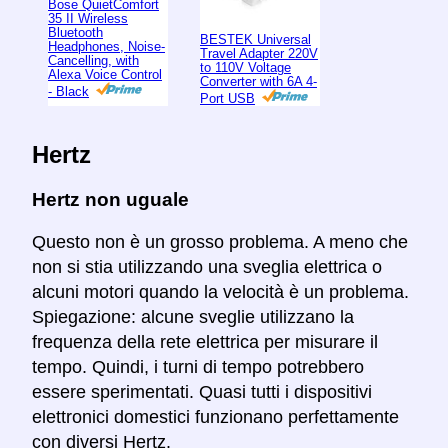
Bose QuietComfort
35 II Wireless
Bluetooth
BESTEK Universal
Headphones, Noise-
Travel Adapter 220V
Cancelling, with
to 110V Voltage
Alexa Voice Control
Converter with 6A 4-
- Black
Port USB
Hertz
Hertz non uguale
Questo non è un grosso problema. A meno che
non si stia utilizzando una sveglia elettrica o
alcuni motori quando la velocità è un problema.
Spiegazione: alcune sveglie utilizzano la
frequenza della rete elettrica per misurare il
tempo. Quindi, i turni di tempo potrebbero
essere sperimentati. Quasi tutti i dispositivi
elettronici domestici funzionano perfettamente
con diversi Hertz.