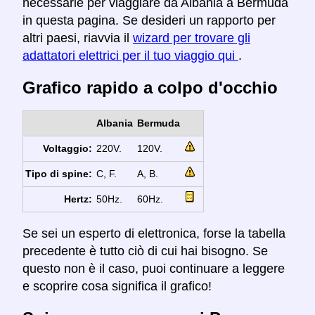
necessarie per viaggiare da Albania a Bermuda
in questa pagina. Se desideri un rapporto per
altri paesi, riavvia il
wizard per trovare gli
adattatori elettrici per il tuo viaggio qui
.
Grafico rapido a colpo d'occhio
Albania
Bermuda
Voltaggio:
220V.
120V.
Tipo di spine:
C, F.
A, B.
Hertz:
50Hz.
60Hz.
Se sei un esperto di elettronica, forse la tabella
precedente è tutto ciò di cui hai bisogno. Se
questo non è il caso, puoi continuare a leggere
e scoprire cosa significa il grafico!