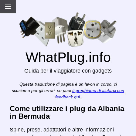
WhatPlug.info
Guida per il viaggiatore con gadgets
Questa traduzione di pagina è un lavori in corso, ci
scusiamo per gli errori, se puoi
ti preghiamo di aiutarci con
feedback qui
.
Come utilizzare i plug da Albania
in Bermuda
Spine, prese, adattatori e altre informazioni