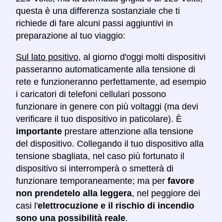
questa è una differenza sostanziale che ti
richiede di fare alcuni passi aggiuntivi in
preparazione al tuo viaggio:
Sul lato positivo
, al giorno d'oggi molti dispositivi
passeranno automaticamente alla tensione di
rete e funzioneranno perfettamente, ad esempio
i caricatori di telefoni cellulari possono
funzionare in genere con più voltaggi (ma devi
verificare il tuo dispositivo in paticolare). È
importante
prestare attenzione alla tensione
del dispositivo. Collegando il tuo dispositivo alla
tensione sbagliata, nel caso più fortunato il
dispositivo si interromperà o smetterà di
funzionare temporaneamente; ma per
favore
non prendetelo alla leggera
, nel peggiore dei
casi l'
elettrocuzione e il rischio di incendio
sono una possibilità reale
.