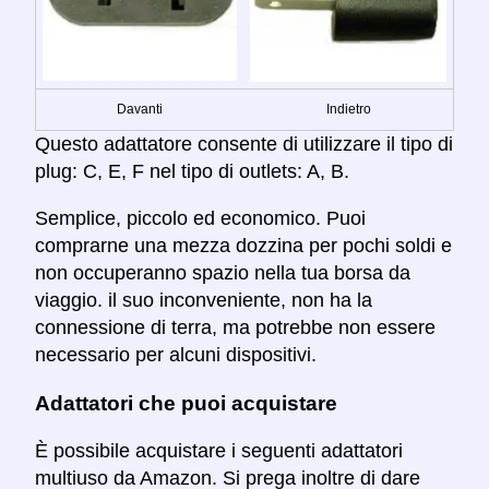
Davanti
Indietro
Questo adattatore consente di utilizzare il tipo di
plug: C, E, F nel tipo di outlets: A, B.
Semplice, piccolo ed economico. Puoi
comprarne una mezza dozzina per pochi soldi e
non occuperanno spazio nella tua borsa da
viaggio. il suo inconveniente, non ha la
connessione di terra, ma potrebbe non essere
necessario per alcuni dispositivi.
Adattatori che puoi acquistare
È possibile acquistare i seguenti adattatori
multiuso da Amazon. Si prega inoltre di dare