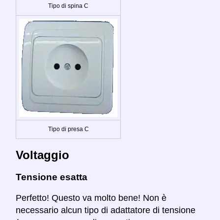
Tipo di spina C
Tipo di presa C
Voltaggio
Tensione esatta
Perfetto! Questo va molto bene! Non è
necessario alcun tipo di adattatore di tensione