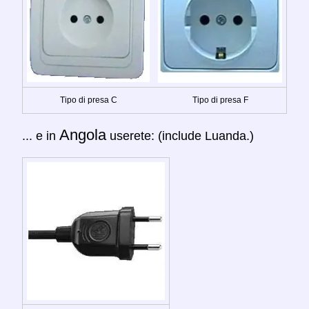
Tipo di presa C
Tipo di presa F
Angola
... e in
userete: (include Luanda.)