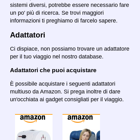
sistemi diversi, potrebbe essere necessario fare
un po' più di ricerca. Se trovi maggiori
informazioni ti preghiamo di farcelo sapere.
Adattatori
Ci dispiace, non possiamo trovare un adattatore
per il tuo viaggio nel nostro database.
Adattatori che puoi acquistare
È possibile acquistare i seguenti adattatori
multiuso da Amazon. Si prega inoltre di dare
un'occhiata ai gadget consigliati per il viaggio.