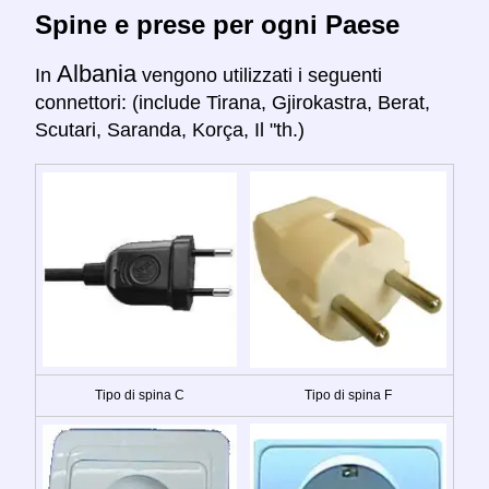
Spine e prese per ogni Paese
Albania
In
vengono utilizzati i seguenti
connettori: (include Tirana, Gjirokastra, Berat,
Scutari, Saranda, Korça, Il "th.)
Tipo di spina C
Tipo di spina F