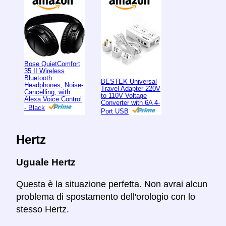
Bose QuietComfort
35 II Wireless
Bluetooth
BESTEK Universal
Headphones, Noise-
Travel Adapter 220V
Cancelling, with
to 110V Voltage
Alexa Voice Control
Converter with 6A 4-
- Black
Port USB
Hertz
Uguale Hertz
Questa è la situazione perfetta. Non avrai alcun
problema di spostamento dell'orologio con lo
stesso Hertz.