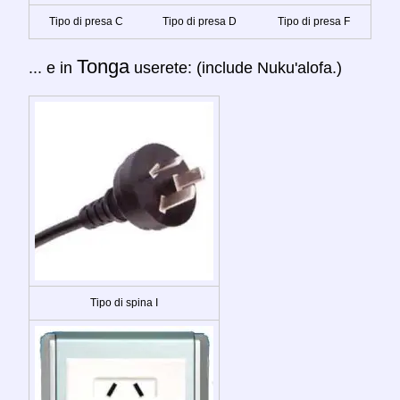
Tipo di presa C
Tipo di presa D
Tipo di presa F
Tonga
... e in
userete: (include Nuku'alofa.)
Tipo di spina I