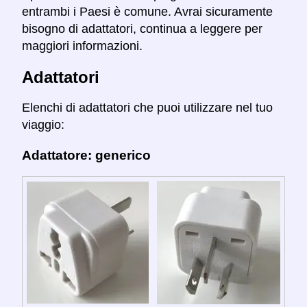
entrambi i Paesi è comune. Avrai sicuramente
bisogno di adattatori, continua a leggere per
maggiori informazioni.
Adattatori
Elenchi di adattatori che puoi utilizzare nel tuo
viaggio:
Adattatore: generico