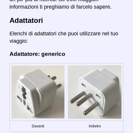
informazioni ti preghiamo di farcelo sapere.
Adattatori
Elenchi di adattatori che puoi utilizzare nel tuo
viaggio:
Adattatore: generico
Davanti
Indietro