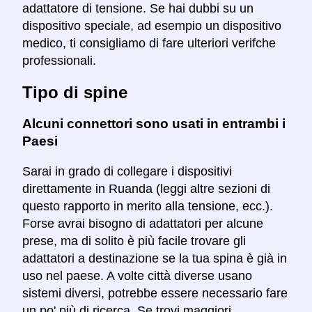
adattatore di tensione. Se hai dubbi su un
dispositivo speciale, ad esempio un dispositivo
medico, ti consigliamo di fare ulteriori verifche
professionali.
Tipo di spine
Alcuni connettori sono usati in entrambi i
Paesi
Sarai in grado di collegare i dispositivi
direttamente in Ruanda (leggi altre sezioni di
questo rapporto in merito alla tensione, ecc.).
Forse avrai bisogno di adattatori per alcune
prese, ma di solito è più facile trovare gli
adattatori a destinazione se la tua spina è già in
uso nel paese. A volte città diverse usano
sistemi diversi, potrebbe essere necessario fare
un po' più di ricerca. Se trovi maggiori