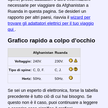
necessarie per viaggiare da Afghanistan a
Ruanda in questa pagina. Se desideri un
rapporto per altri paesi, riavvia il
wizard per
trovare gli adattatori elettrici per il tuo viaggio
qui
.
Grafico rapido a colpo d'occhio
Afghanistan
Ruanda
Voltaggio:
240V.
230V.
Tipo di spine:
C, D, F.
C, J.
Hertz:
50Hz.
50Hz.
Se sei un esperto di elettronica, forse la tabella
precedente è tutto ciò di cui hai bisogno. Se
questo non è il caso, puoi continuare a leggere