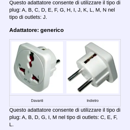
Questo adattatore consente di utilizzare il tipo di
plug: A, B, C, D, E, F, G, H, I, J, K, L, M, N nel
tipo di outlets: J.
Adattatore: generico
Davanti
Indietro
Questo adattatore consente di utilizzare il tipo di
plug: A, B, D, G, I, M nel tipo di outlets: C, E, F,
L.