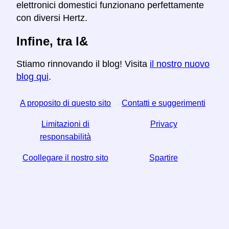
elettronici domestici funzionano perfettamente
con diversi Hertz.
Infine, tra l&
Stiamo rinnovando il blog! Visita
il nostro nuovo
blog qui
.
A proposito di questo sito
Contatti e suggerimenti
Limitazioni di
Privacy
responsabilità
Coollegare il nostro sito
Spartire
☆ Se trovi utile questo articolo, aiutaci condividendolo
sui social media,
Helps Anche un link dal tuo sito web ti aiuta.