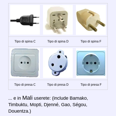
Tipo di spina C
Tipo di spina D
Tipo di spina F
Tipo di presa C
Tipo di presa D
Tipo di presa F
Mali
... e in
userete: (include Bamako,
Timbuktu, Mopti, Djenné, Gao, Ségou,
Douentza.)