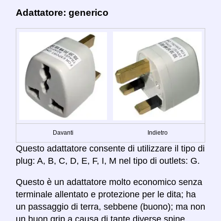
Adattatore: generico
Davanti
Indietro
Questo adattatore consente di utilizzare il tipo di
plug: A, B, C, D, E, F, I, M nel tipo di outlets: G.
Questo è un adattatore molto economico senza
terminale allentato e protezione per le dita; ha
un passaggio di terra, sebbene (buono); ma non
un buon grip a causa di tante diverse spine