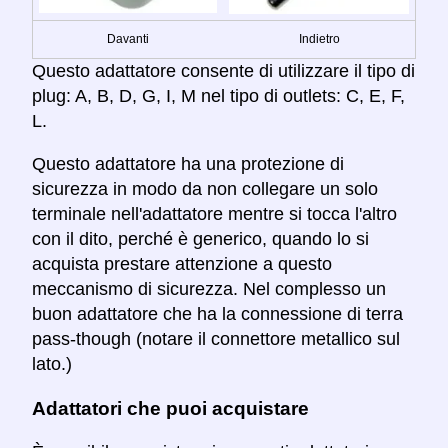
Davanti
Indietro
Questo adattatore consente di utilizzare il tipo di
plug: A, B, D, G, I, M nel tipo di outlets: C, E, F,
L.
Questo adattatore ha una protezione di
sicurezza in modo da non collegare un solo
terminale nell'adattatore mentre si tocca l'altro
con il dito, perché è generico, quando lo si
acquista prestare attenzione a questo
meccanismo di sicurezza. Nel complesso un
buon adattatore che ha la connessione di terra
pass-though (notare il connettore metallico sul
lato.)
Adattatori che puoi acquistare