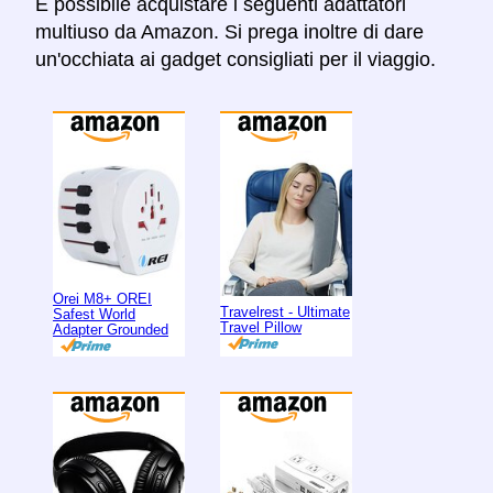
È possibile acquistare i seguenti adattatori
multiuso da Amazon. Si prega inoltre di dare
un'occhiata ai gadget consigliati per il viaggio.
Orei M8+ OREI
Travelrest - Ultimate
Safest World
Travel Pillow
Adapter Grounded