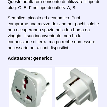
Questo adattatore consente di utilizzare il tipo di
plug: C, E, F nel tipo di outlets: A, B.
Semplice, piccolo ed economico. Puoi
comprarne una mezza dozzina per pochi soldi e
non occuperanno spazio nella tua borsa da
viaggio. il suo inconveniente, non ha la
connessione di terra, ma potrebbe non essere
necessario per alcuni dispositivi.
Adattatore: generico