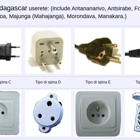
dagascar
userete: (include Antananarivo, Antsirabe, F
soa, Majunga (Mahajanga), Morondava, Manakara.)
spina C
Tipo di spina D
Tipo di spina E
Ti