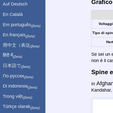
Grafico
Auf Deutsch
En Català
Voltaggi
Em português
(βeta)
Tipo di spin
En français
(βeta)
Hert
用中文（表达
(βeta)
Se sei un e
हिंदी में
(βeta)
non è il ca
日本語で
(βeta)
Spine e
По-русски
(βeta)
Afghan
In
Di indonesia
(βeta)
Kandahar, 
Trong việt
(βeta)
Türkçe olarak
(βeta)