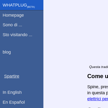
WHATPLUG
(ΒETA)
Homepage
Sono di ...
Sto visitando ...
blog
Questa tradu
Come ut
Spartire
Spine, pre
In English
in questa p
elettrici pe
En Español