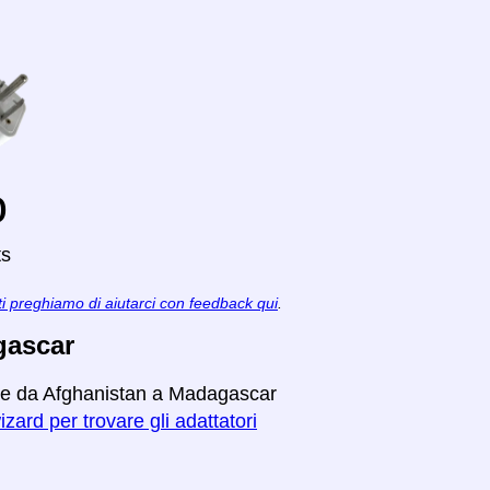
o
ts
ti preghiamo di aiutarci con feedback qui
.
gascar
iare da Afghanistan a Madagascar
izard per trovare gli adattatori