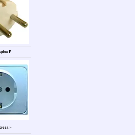
spina F
presa F