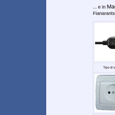
Ma
... e in
Fianarant
Tipo di 