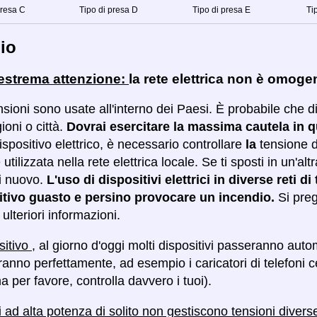
presa C
Tipo di presa D
Tipo di presa E
Ti
io
 estrema attenzione:
la rete elettrica non è omog
sioni sono usate all'interno dei Paesi. È probabile che d
ioni o città.
Dovrai esercitare la massima cautela in 
ispositivo elettrico, è necessario controllare
la
tensione d
 utilizzata nella rete elettrica locale. Se ti sposti in un'alt
i nuovo.
L'uso di dispositivi elettrici in diverse reti 
itivo guasto e persino provocare un incendio.
Si preg
ulteriori informazioni.
sitivo
, al giorno d'oggi molti dispositivi passeranno aut
anno perfettamente, ad esempio i caricatori di telefoni c
a per favore, controlla davvero i tuoi).
vi ad alta potenza di solito non gestiscono tensioni diver