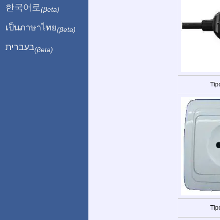
한국어로
(βeta)
เป็นภาษาไทย
(βeta)
בעברית
(βeta)
Tip
Tip