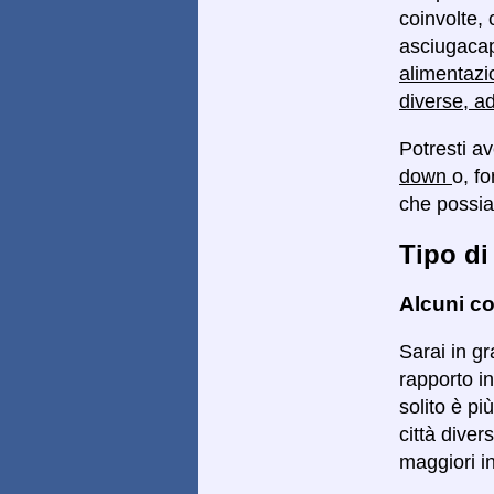
coinvolte, 
asciugacape
alimentazi
diverse, a
Potresti a
down
o, f
che possi
Tipo di
Alcuni co
Sarai in gr
rapporto in
solito è pi
città diver
maggiori i