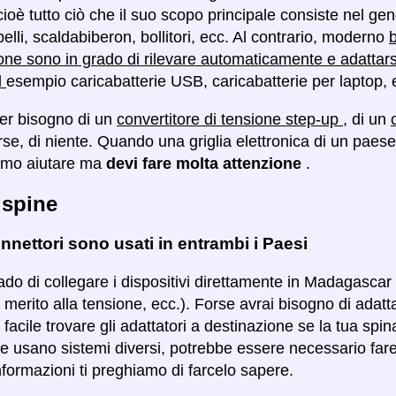
cioè tutto ciò che il suo scopo principale consiste nel g
lli, scaldabiberon, bollitori, ecc. Al contrario, moderno
b
one sono in grado di rilevare automaticamente e adattar
d
esempio caricabatterie USB, caricabatterie per laptop, 
ver bisogno di un
convertitore di tensione step-up
, di un
orse, di niente. Quando una griglia elettronica di un pa
amo aiutare ma
devi fare molta attenzione
.
 spine
nnettori sono usati in entrambi i Paesi
ado di collegare i dispositivi direttamente in Madagascar 
 merito alla tensione, ecc.). Forse avrai bisogno di adatt
ù facile trovare gli adattatori a destinazione se la tua spi
se usano sistemi diversi, potrebbe essere necessario fare 
nformazioni ti preghiamo di farcelo sapere.