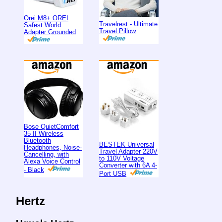
Orei M8+ OREI
Travelrest - Ultimate
Safest World
Travel Pillow
Adapter Grounded
Bose QuietComfort
35 II Wireless
Bluetooth
BESTEK Universal
Headphones, Noise-
Travel Adapter 220V
Cancelling, with
to 110V Voltage
Alexa Voice Control
Converter with 6A 4-
- Black
Port USB
Hertz