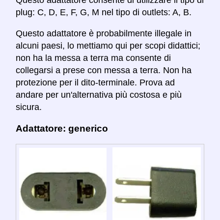
plug: C, D, E, F, G, M nel tipo di outlets: A, B.
Questo adattatore è probabilmente illegale in
alcuni paesi, lo mettiamo qui per scopi didattici;
non ha la messa a terra ma consente di
collegarsi a prese con messa a terra. Non ha
protezione per il dito-terminale. Prova ad
andare per un'alternativa più costosa e più
sicura.
Adattatore: generico