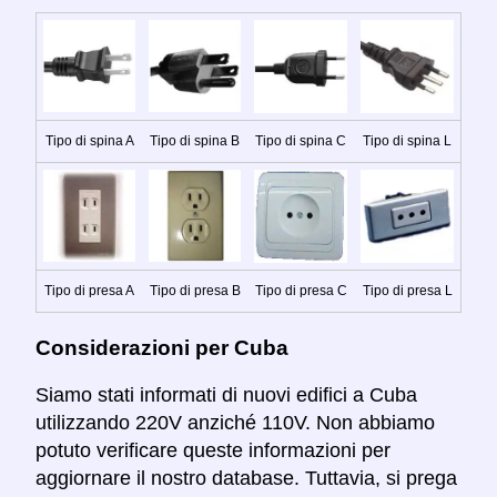
Tipo di spina A
Tipo di spina B
Tipo di spina C
Tipo di spina L
Tipo di presa A
Tipo di presa B
Tipo di presa C
Tipo di presa L
Considerazioni per Cuba
Siamo stati informati di nuovi edifici a Cuba
utilizzando 220V anziché 110V. Non abbiamo
potuto verificare queste informazioni per
aggiornare il nostro database. Tuttavia, si prega