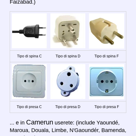
Faizabad.)
Tipo di spina C
Tipo di spina D
Tipo di spina F
Tipo di presa C
Tipo di presa D
Tipo di presa F
Camerun
... e in
userete: (include Yaoundé,
Maroua, Douala, Limbe, N'Gaoundér, Bamenda,