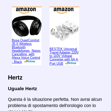
Bose QuietComfort
35 II Wireless
Bluetooth
BESTEK Universal
Headphones, Noise-
Travel Adapter 220V
Cancelling, with
to 110V Voltage
Alexa Voice Control
Converter with 6A 4-
- Black
Port USB
Hertz
Uguale Hertz
Questa è la situazione perfetta. Non avrai alcun
problema di spostamento dell'orologio con lo