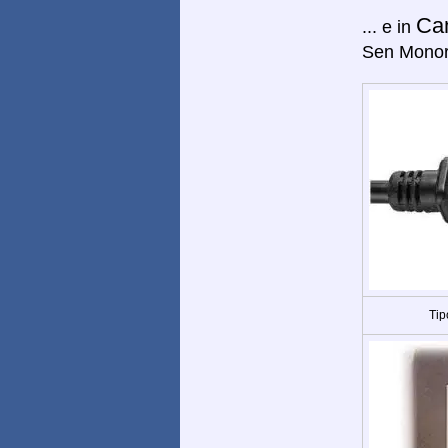
Ca
... e in
Sen Monor
Tip