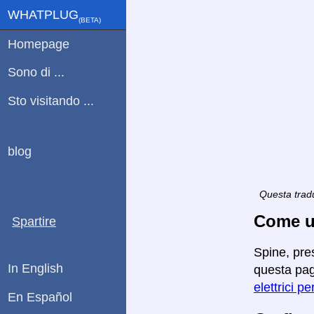
WHATPLUG
(ΒETA)
Homepage
Sono di ...
Sto visitando ...
blog
Questa tradu
Come ut
Spartire
Spine, pre
In English
questa pagi
elettrici pe
En Español