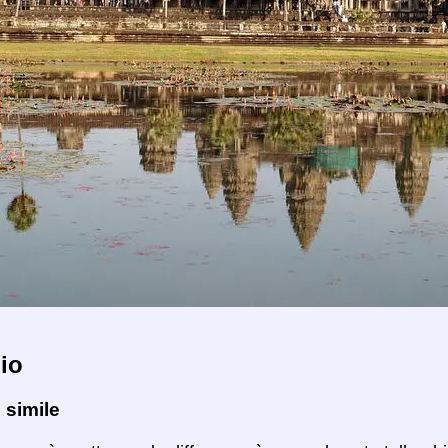
io
 simile