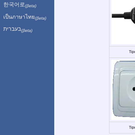
한국어로
(βeta)
เป็นภาษาไทย
(βeta)
בעברית
(βeta)
Tip
Tip