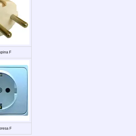
spina F
presa F