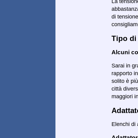
La tensione
abbastanza
di tension
consigliamo
Tipo di
Alcuni co
Sarai in gr
rapporto in
solito è pi
città diver
maggiori i
Adattat
Elenchi di 
Adattator