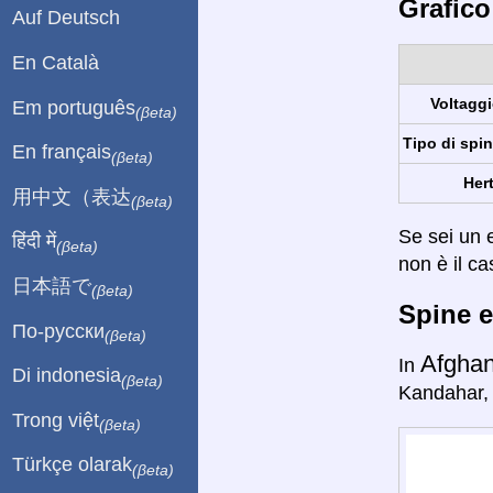
Grafico
Auf Deutsch
En Català
Voltaggi
Em português
(βeta)
Tipo di spin
En français
(βeta)
Hert
用中文（表达
(βeta)
Se sei un e
हिंदी में
(βeta)
non è il ca
日本語で
(βeta)
Spine e
По-русски
(βeta)
Afghan
In
Di indonesia
(βeta)
Kandahar, 
Trong việt
(βeta)
Türkçe olarak
(βeta)