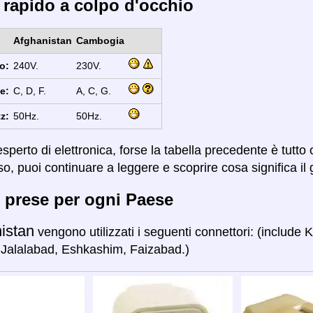
 rapido a colpo d'occhio
Afghanistan
Cambogia
o:
240V.
230V.
e:
C, D, F.
A, C, G.
z:
50Hz.
50Hz.
sperto di elettronica, forse la tabella precedente è tutto
so, puoi continuare a leggere e scoprire cosa significa il 
 prese per ogni Paese
istan
vengono utilizzati i seguenti connettori: (include 
Jalalabad, Eshkashim, Faizabad.)