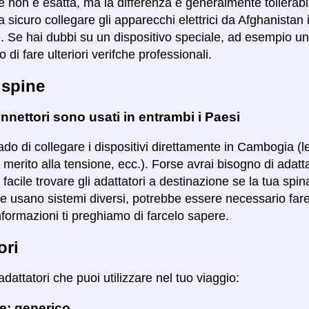
 non è esatta, ma la differenza è generalmente tollerabile 
 sicuro collegare gli apparecchi elettrici da Afghanista
e. Se hai dubbi su un dispositivo speciale, ad esempio un 
 di fare ulteriori verifche professionali.
 spine
nnettori sono usati in entrambi i Paesi
ado di collegare i dispositivi direttamente in Cambogia (l
 merito alla tensione, ecc.). Forse avrai bisogno di adatt
ù facile trovare gli adattatori a destinazione se la tua spi
se usano sistemi diversi, potrebbe essere necessario fare 
nformazioni ti preghiamo di farcelo sapere.
ori
adattatori che puoi utilizzare nel tuo viaggio:
e: generico