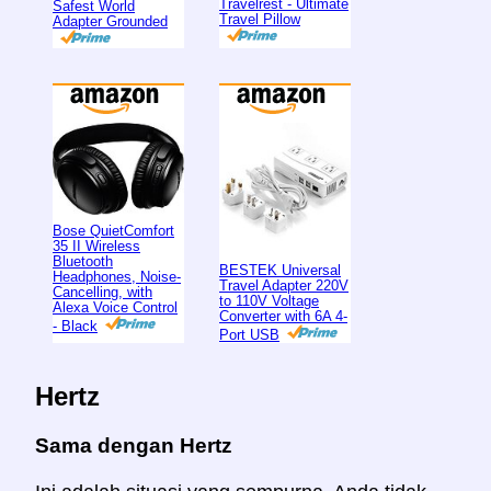
Travelrest - Ultimate
Safest World
Travel Pillow
Adapter Grounded
Bose QuietComfort
35 II Wireless
Bluetooth
BESTEK Universal
Headphones, Noise-
Travel Adapter 220V
Cancelling, with
to 110V Voltage
Alexa Voice Control
Converter with 6A 4-
- Black
Port USB
Hertz
Sama dengan Hertz