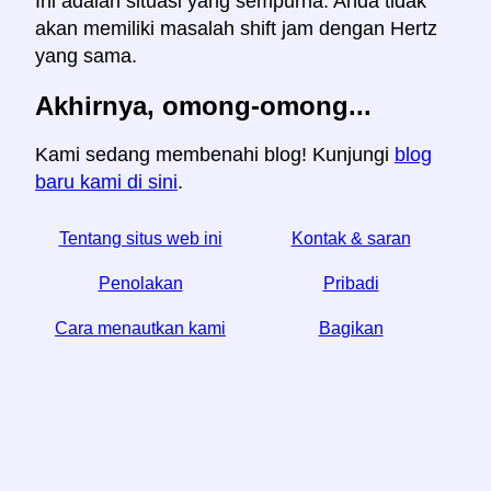
Ini adalah situasi yang sempurna. Anda tidak
akan memiliki masalah shift jam dengan Hertz
yang sama.
Akhirnya, omong-omong...
Kami sedang membenahi blog! Kunjungi
blog
baru kami di sini
.
Tentang situs web ini
Kontak & saran
Penolakan
Pribadi
Cara menautkan kami
Bagikan
☆ Jika Anda menemukan artikel ini bermanfaat, bantu
kami dengan membagikannya di media sosial,
↬ tautan dari situs web Anda juga membantu.