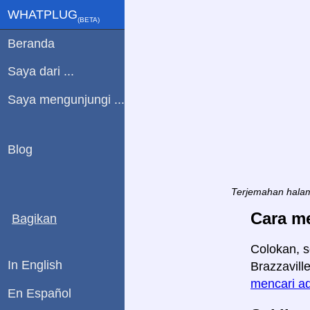
WHATPLUG
(ΒETA)
Beranda
Saya dari ...
Saya mengunjungi ...
Blog
Terjemahan halam
Cara m
Bagikan
Colokan, s
In English
Brazzavill
mencari ad
En Español