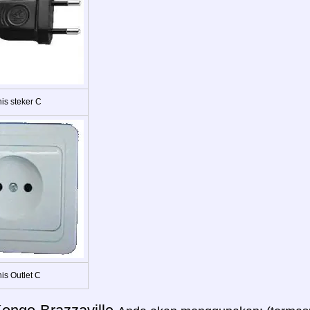
is steker C
is Outlet C