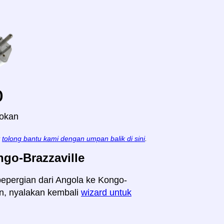
o
lokan
t
tolong bantu kami dengan umpan balik di sini
.
go-Brazzaville
 bepergian dari Angola ke Kongo-
ain, nyalakan kembali
wizard untuk