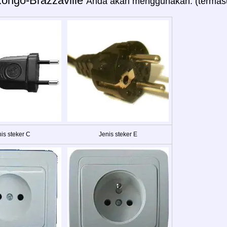
ongo-Brazzaville
Anda akan menggunakan: (termasu
is steker C
Jenis steker E