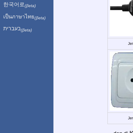
한국어로
(βeta)
เป็นภาษาไทย
(βeta)
בעברית
(βeta)
Jen
Jen