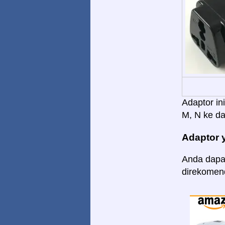
Adaptor in
M, N ke dal
Adaptor 
Anda dapat
direkomend