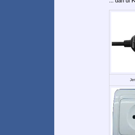
K
... dan di
Jen