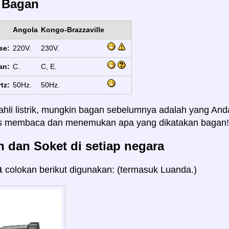
s Bagan
Angola
Kongo-Brazzaville
se:
220V.
230V.
an:
C.
C, E.
tz:
50Hz.
50Hz.
ahli listrik, mungkin bagan sebelumnya adalah yang And
us membaca dan menemukan apa yang dikatakan bagan!
 dan Soket di setiap negara
a
colokan berikut digunakan: (termasuk Luanda.)