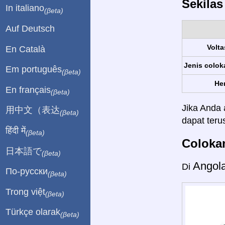
Sekila
In italiano
(βeta)
Auf Deutsch
Volta
En Català
Jenis colok
Em português
(βeta)
Her
En français
(βeta)
Jika Anda 
用中文（表达
(βeta)
dapat ter
हिंदी में
(βeta)
Colokan
日本語で
(βeta)
Angol
Di
По-русски
(βeta)
Trong việt
(βeta)
Türkçe olarak
(βeta)