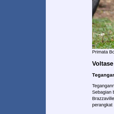
Primata B
Voltase
Tegangan
Teganganny
Sebagian b
Brazzavill
perangkat 