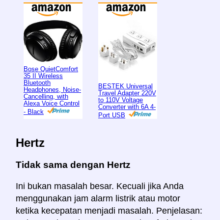
Bose QuietComfort
35 II Wireless
Bluetooth
BESTEK Universal
Headphones, Noise-
Travel Adapter 220V
Cancelling, with
to 110V Voltage
Alexa Voice Control
Converter with 6A 4-
- Black
Port USB
Hertz
Tidak sama dengan Hertz
Ini bukan masalah besar. Kecuali jika Anda
menggunakan jam alarm listrik atau motor
ketika kecepatan menjadi masalah. Penjelasan: