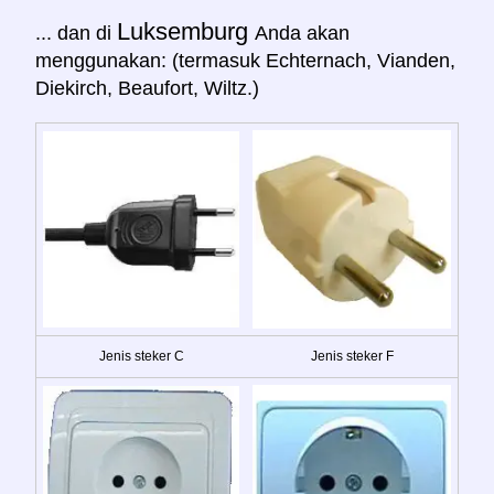
Luksemburg
... dan di
Anda akan
menggunakan: (termasuk Echternach, Vianden,
Diekirch, Beaufort, Wiltz.)
Jenis steker C
Jenis steker F