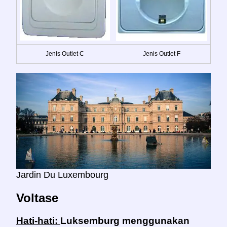
Jenis Outlet C
Jenis Outlet F
Jardin Du Luxembourg
Voltase
Hati-hati:
Luksemburg menggunakan