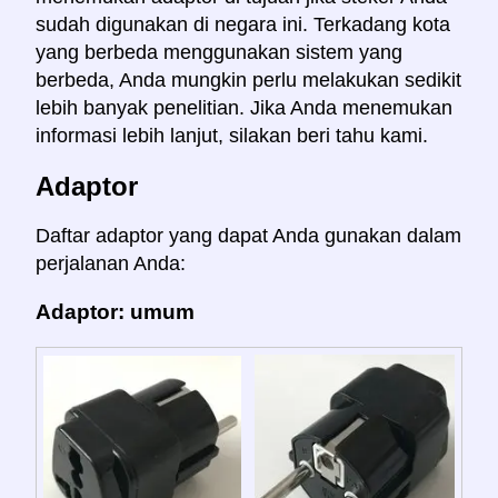
sudah digunakan di negara ini. Terkadang kota
yang berbeda menggunakan sistem yang
berbeda, Anda mungkin perlu melakukan sedikit
lebih banyak penelitian. Jika Anda menemukan
informasi lebih lanjut, silakan beri tahu kami.
Adaptor
Daftar adaptor yang dapat Anda gunakan dalam
perjalanan Anda:
Adaptor: umum