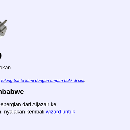
o
lokan
t
tolong bantu kami dengan umpan balik di sini
.
imbabwe
epergian dari Aljazair ke
in, nyalakan kembali
wizard untuk