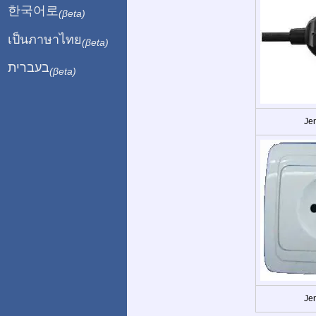
한국어로
(βeta)
เป็นภาษาไทย
(βeta)
בעברית
(βeta)
Jen
Jen