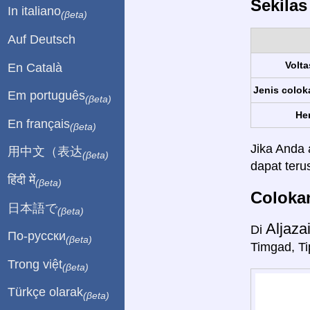
Sekila
In italiano
(βeta)
Auf Deutsch
Volta
En Català
Jenis colok
Em português
(βeta)
Her
En français
(βeta)
Jika Anda 
用中文（表达
(βeta)
dapat ter
हिंदी में
(βeta)
Colokan
日本語で
(βeta)
Aljaza
Di
По-русски
(βeta)
Timgad, Ti
Trong việt
(βeta)
Türkçe olarak
(βeta)