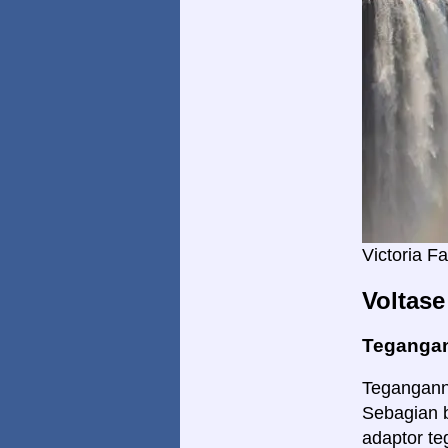
Victoria Fa
Voltase
Tegangan
Teganganny
Sebagian b
adaptor te