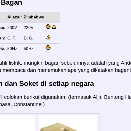
s Bagan
Aljazair
Zimbabwe
se:
230V.
220V.
an:
C, F.
D, G.
tz:
50Hz.
50Hz.
ahli listrik, mungkin bagan sebelumnya adalah yang And
us membaca dan menemukan apa yang dikatakan bagan!
 dan Soket di setiap negara
ir
colokan berikut digunakan: (termasuk Aljir, Benteng 
pasa, Constantine.)