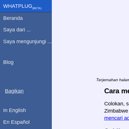
WHATPLUG
(ΒETA)
Beranda
Saya dari ...
Saya mengunjungi ...
Blog
Terjemahan halam
Cara m
Bagikan
Colokan, s
In English
Zimbabwe d
mencari ad
En Español