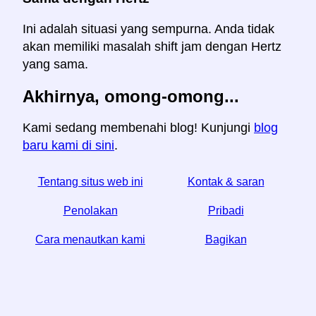
Ini adalah situasi yang sempurna. Anda tidak
akan memiliki masalah shift jam dengan Hertz
yang sama.
Akhirnya, omong-omong...
Kami sedang membenahi blog! Kunjungi
blog
baru kami di sini
.
Tentang situs web ini
Kontak & saran
Penolakan
Pribadi
Cara menautkan kami
Bagikan
☆ Jika Anda menemukan artikel ini bermanfaat, bantu
kami dengan membagikannya di media sosial,
↬ tautan dari situs web Anda juga membantu.