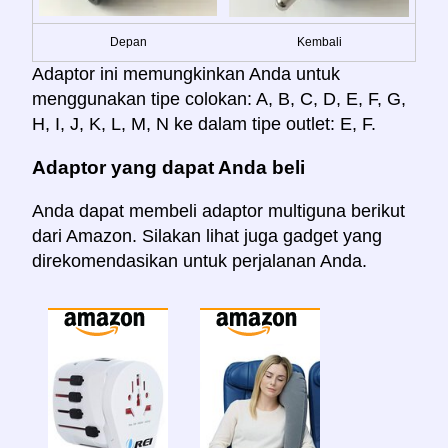
Depan
Kembali
Adaptor ini memungkinkan Anda untuk
menggunakan tipe colokan: A, B, C, D, E, F, G,
H, I, J, K, L, M, N ke dalam tipe outlet: E, F.
Adaptor yang dapat Anda beli
Anda dapat membeli adaptor multiguna berikut
dari Amazon. Silakan lihat juga gadget yang
direkomendasikan untuk perjalanan Anda.