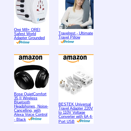
Orei M8+ OREI
Travelrest - Ultimate
Safest World
Travel Pillow
Adapter Grounded
Bose QuietComfort
35 II Wireless
Bluetooth
BESTEK Universal
Headphones, Noise-
Travel Adapter 220V
Cancelling, with
to 110V Voltage
Alexa Voice Control
Converter with 6A 4-
- Black
Port USB