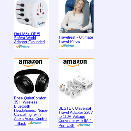
Orei M8+ OREI
Travelrest - Ultimate
Safest World
Travel Pillow
Adapter Grounded
Bose QuietComfort
35 II Wireless
Bluetooth
BESTEK Universal
Headphones, Noise-
Travel Adapter 220V
Cancelling, with
to 110V Voltage
Alexa Voice Control
Converter with 6A 4-
- Black
Port USB