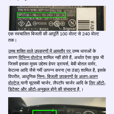
एक स्वचालित बिजली की आपूर्ति 100 वोल्ट से 240 वोल्ट
तक।
उच्च शक्ति वाले उपकरणों में आमतौर पर
उच्च धाराओं के
कारण
विभिन्न वोल्टेज
शामिल नहीं होते हैं, अर्थात ऐसा कुछ भी
जिसमें इसका मुख्य उद्देश्य हेयर ड्रायर्स, बेबी बोतल वार्मर,
केटल्स आदि जैसे गर्मी उत्पन्न करना (या ठंडा) शामिल है, इसके
विपरीत, आधुनिक
निम्न- बिजली उपकरणों के अलग-अलग
वोल्टेज
यानी यूएसबी चार्जर, लैपटॉप चार्जर आदि के
लिए ऑटो-
डिटेक्ट और ऑटो-अनुकूल होने की संभावना है
।