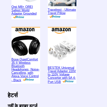
Orei M8+ OREI
Travelrest - Ultimate
Safest World
Travel Pillow
Adapter Grounded
Bose QuietComfort
35 II Wireless
Bluetooth
BESTEK Universal
Headphones, Noise-
Travel Adapter 220V
Cancelling, with
to 110V Voltage
Alexa Voice Control
Converter with 6A 4-
- Black
Port USB
हेटर्स
नहीं के बराबर हर्ट्ज