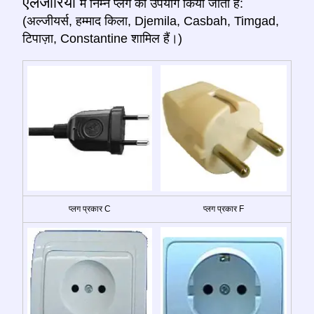
एलजीरिया
में निम्न प्लग का उपयोग किया जाता है:
(अल्जीयर्स, हम्माद किला, Djemila, Casbah, Timgad,
टिपाज़ा, Constantine शामिल हैं।)
प्लग प्रकार C
प्लग प्रकार F