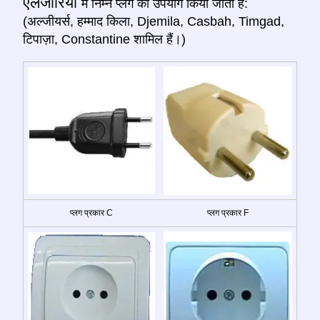
एलजीरिया
में निम्न प्लग का उपयोग किया जाता है:
(अल्जीयर्स, हम्माद किला, Djemila, Casbah, Timgad,
टिपाज़ा, Constantine शामिल हैं।)
प्लग प्रकार C
प्लग प्रकार F