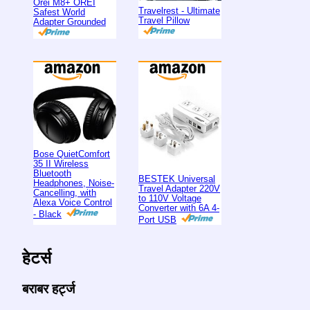
Orei M8+ OREI
Travelrest - Ultimate
Safest World
Travel Pillow
Adapter Grounded
Bose QuietComfort
35 II Wireless
Bluetooth
BESTEK Universal
Headphones, Noise-
Travel Adapter 220V
Cancelling, with
to 110V Voltage
Alexa Voice Control
Converter with 6A 4-
- Black
Port USB
हेटर्स
बराबर हर्ट्ज