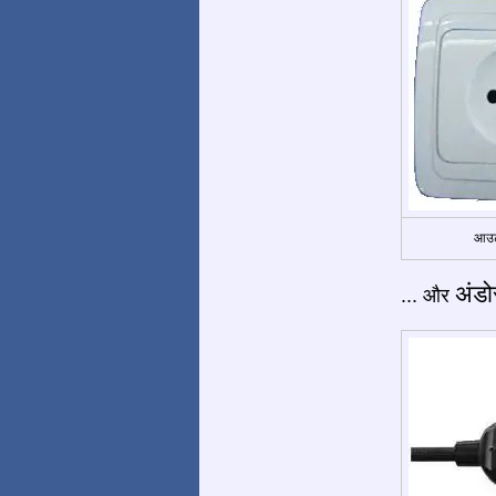
आउट
अंडोर
... और