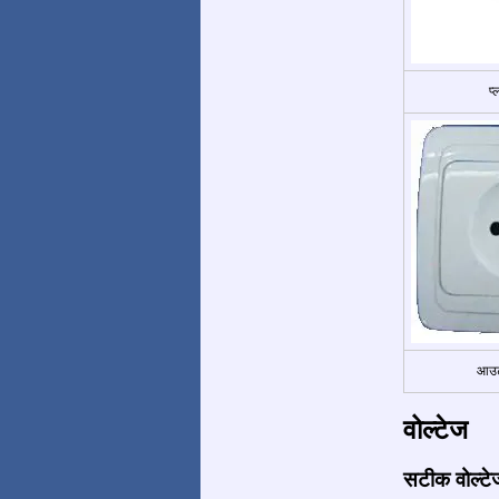
प
आउट
वोल्टेज
सटीक वोल्टे