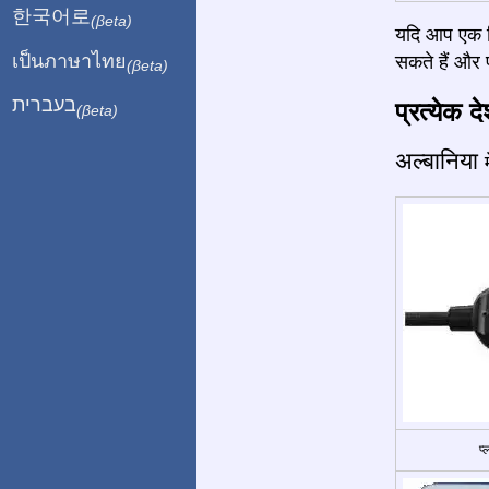
한국어로
(βeta)
यदि आप एक बि
เป็นภาษาไทย
सकते हैं और प
(βeta)
בעברית
प्रत्येक द
(βeta)
अल्बानिया
प