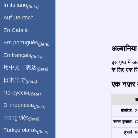
In italiano
(βeta)
Auf Deutsch
En Català
Em português
(βeta)
अल्बानिया 
En français
(βeta)
इस पृष्ठ में
用中文（表达
(βeta)
के लिए एक रिपो
日本語で
(βeta)
एक नज़र मे
По-русски
(βeta)
अ
Di indonesia
(βeta)
वोल्टेज:
2
Trong việt
(βeta)
प्लग्स प्रकार:
C
Türkçe olarak
(βeta)
हेटर्स:
5