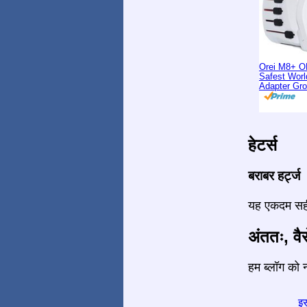
Orei M8+ O
Safest Worl
Adapter Gr
हेटर्स
बराबर हर्ट्ज
यह एकदम सही 
अंततः, वैस
हम ब्लॉग को न
इस