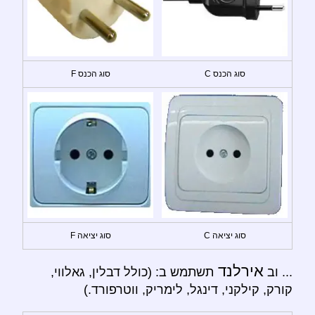
סוג הכנס C
סוג הכנס F
סוג יציאה C
סוג יציאה F
אירלנד
... וב
תשתמש ב: (כולל דבלין, גאלווי,
קורק, קילקני, דינגל, לימריק, ווטרפורד.)