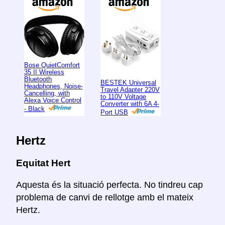
Bose QuietComfort
35 II Wireless
Bluetooth
BESTEK Universal
Headphones, Noise-
Travel Adapter 220V
Cancelling, with
to 110V Voltage
Alexa Voice Control
Converter with 6A 4-
- Black
Port USB
Hertz
Equitat Hert
Aquesta és la situació perfecta. No tindreu cap
problema de canvi de rellotge amb el mateix
Hertz.