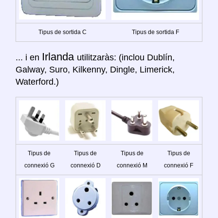
Tipus de sortida C
Tipus de sortida F
Irlanda
... i en
utilitzaràs: (inclou Dublín,
Galway, Suro, Kilkenny, Dingle, Limerick,
Waterford.)
Tipus de
Tipus de
Tipus de
Tipus de
connexió G
connexió D
connexió M
connexió F