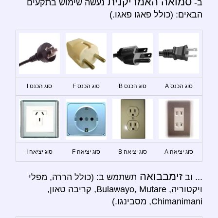
סמואה האמריקנית
ב-
נעשה שימוש בתקעים
הבאים: (כולל פאגו פאגו.)
סוג הכנס A
סוג הכנס B
סוג הכנס F
סוג הכנס I
סוג יציאה A
סוג יציאה B
סוג יציאה F
סוג יציאה I
זימבבואה
... וב
תשתמש ב: (כולל הררה, מפלי
ויקטוריה, Bulawayo, Mutare, קריבה טאון,
Chimanimani, מסבינגו.)