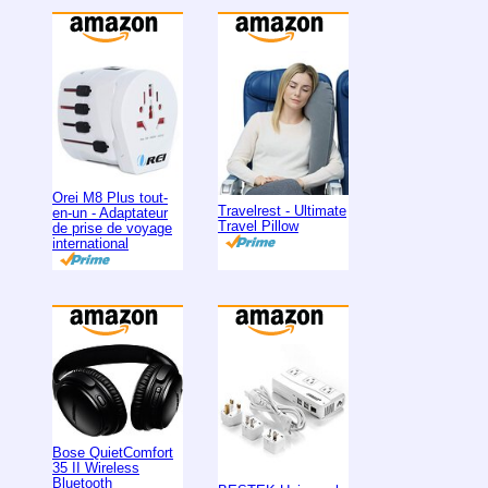
Orei M8 Plus tout-
Travelrest - Ultimate
en-un - Adaptateur
Travel Pillow
de prise de voyage
international
Bose QuietComfort
35 II Wireless
Bluetooth