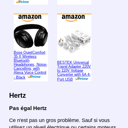
Bose QuietComfort
35 II Wireless
Bluetooth
BESTEK Universal
Headphones, Noise-
Travel Adapter 220V
Cancelling, with
to 110V Voltage
Alexa Voice Control
Converter with 6A 4-
- Black
Port USB
Hertz
Pas égal Hertz
Ce n'est pas un gros problème. Sauf si vous
utilisez un réveil électrique ou certains moteurs