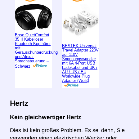
Bose QuietComfort
35 II Kabelloser
Bluetooth-Kopfhörer
BESTEK Universal
mit
Travel Adapter 220V
Geräuschunterdrückung
auf 110V
und Alexa-
Spannungswandler
Sprachsteuerung –
mit 6A 4-Port USB
Schwarz
Ladekabel und UK /
AU / US / EU
Worldwide Plug
Adapter (Weiß)
Hertz
Kein gleichwertiger Hertz
Dies ist kein großes Problem. Es sei denn, Sie
verwenden einen elektrischen Wecker oder