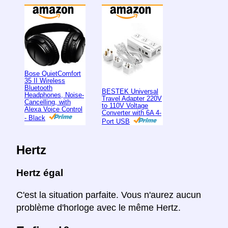
Bose QuietComfort
35 II Wireless
Bluetooth
BESTEK Universal
Headphones, Noise-
Travel Adapter 220V
Cancelling, with
to 110V Voltage
Alexa Voice Control
Converter with 6A 4-
- Black
Port USB
Hertz
Hertz égal
C'est la situation parfaite. Vous n'aurez aucun
problème d'horloge avec le même Hertz.