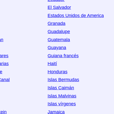
El Salvador
Estados Unidos de America
Granada
Guadalupe
an
Guatemala
Guayana
eares
Guiana francés
arias
Haití
oe
Honduras
Canal
Islas Bermudas
Islas Caimán
Islas Malvinas
Islas vírgenes
tein
Jamaica