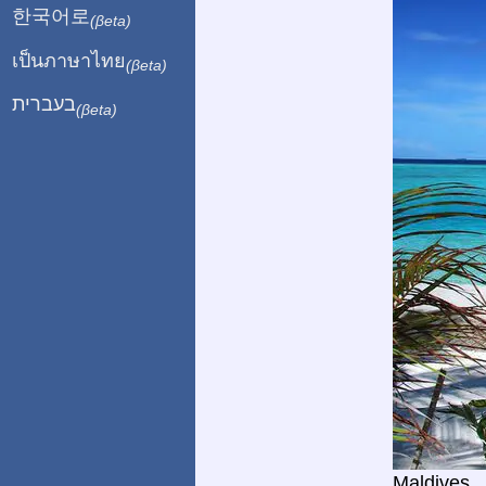
한국어로
(βeta)
เป็นภาษาไทย
(βeta)
בעברית
(βeta)
Maldives