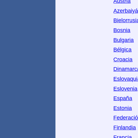
Austria
Azerbaiy
Bielorrusi
Bosnia
Bulgaria
Bélgica
Croacia
Dinamarc
Eslovaqui
Eslovenia
España
Estonia
Federaci
Finlandia
Francia