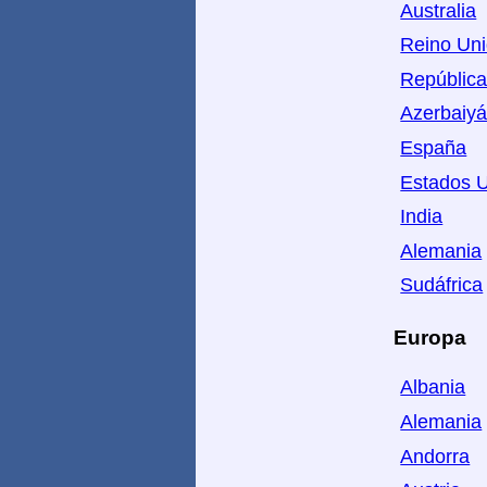
Australia
Reino Un
República
Azerbaiy
España
Estados U
India
Alemania
Sudáfrica
Europa
Albania
Alemania
Andorra