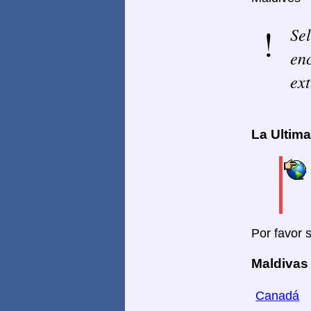
Sel
enc
ext
La Ultim
Por favor 
Maldivas
Canadá