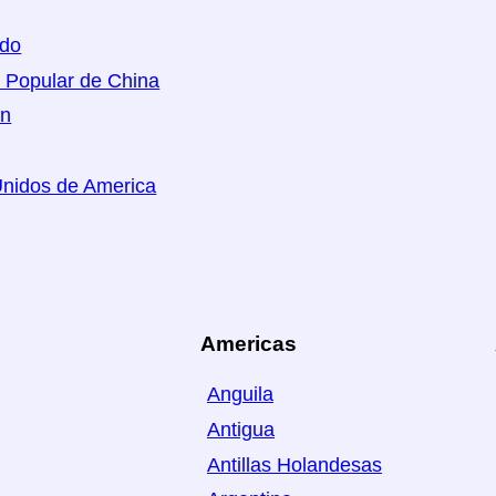
ido
 Popular de China
án
nidos de America
Americas
Anguila
Antigua
Antillas Holandesas