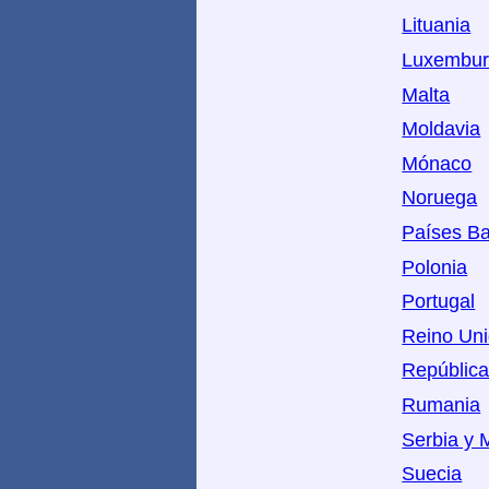
Lituania
Luxembu
Malta
Moldavia
Mónaco
Noruega
Países Ba
Polonia
Portugal
Reino Un
Repúblic
Rumania
Serbia y 
Suecia