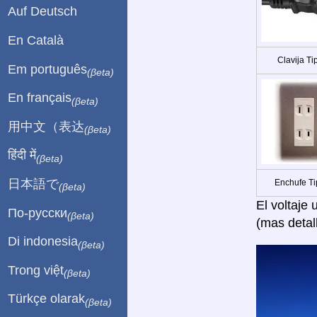
Auf Deutsch
En Català
Clavija Ti
Em português
(βeta)
En français
(βeta)
用中文（表达
(βeta)
हिंदी में
(βeta)
日本語で
Enchufe Ti
(βeta)
El voltaje
По-русски
(βeta)
(mas detal
Di indonesia
(βeta)
Trong việt
(βeta)
Türkçe olarak
(βeta)