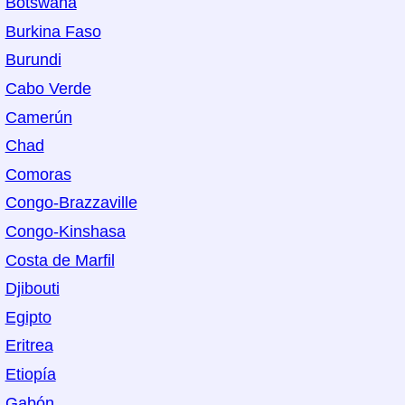
Botswana
Burkina Faso
Burundi
Cabo Verde
Camerún
Chad
Comoras
Congo-Brazzaville
Congo-Kinshasa
Costa de Marfil
Djibouti
Egipto
Eritrea
Etiopía
Gabón