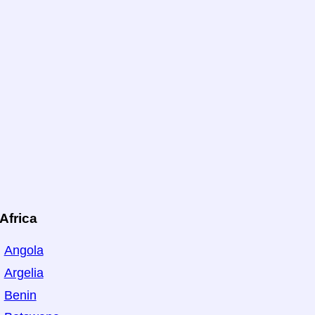
Africa
Angola
Argelia
Benin