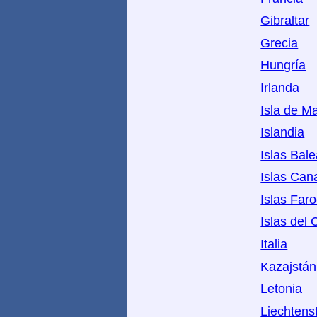
Gibraltar
Grecia
Hungría
Irlanda
Isla de M
Islandia
Islas Bal
Islas Can
Islas Far
Islas del 
Italia
Kazajstán
Letonia
Liechtens