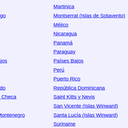
Martinica
rgo
Montserrat (Islas de Sotavento)
Méjico
Nicaragua
Panamá
Paraguay
jos
Países Bajos
Perú
Puerto Rico
ido
República Dominicana
a Checa
Saint Kitts y Nevis
San Vicente (Islas Winward)
Montenegro
Santa Lucía (Islas Winward)
Suriname