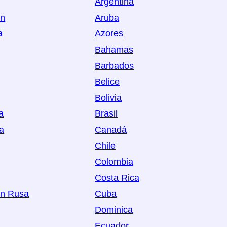
Argentina
án
Aruba
a
Azores
Bahamas
Barbados
Belice
Bolivia
a
Brasil
a
Canadá
Chile
Colombia
Costa Rica
ón Rusa
Cuba
Dominica
Ecuador