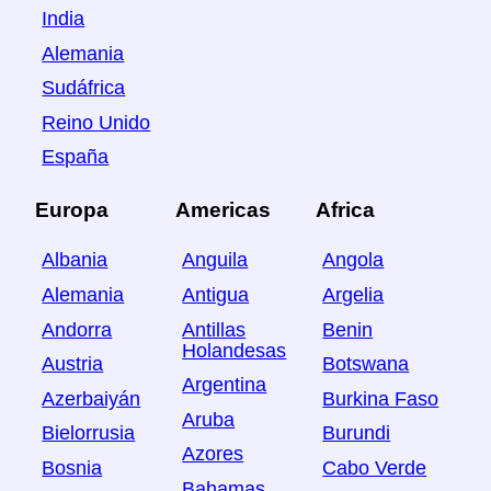
India
Alemania
Sudáfrica
Reino Unido
España
Europa
Americas
Africa
Albania
Anguila
Angola
Alemania
Antigua
Argelia
Andorra
Antillas
Benin
Holandesas
Austria
Botswana
Argentina
Azerbaiyán
Burkina Faso
Aruba
Bielorrusia
Burundi
Azores
Bosnia
Cabo Verde
Bahamas