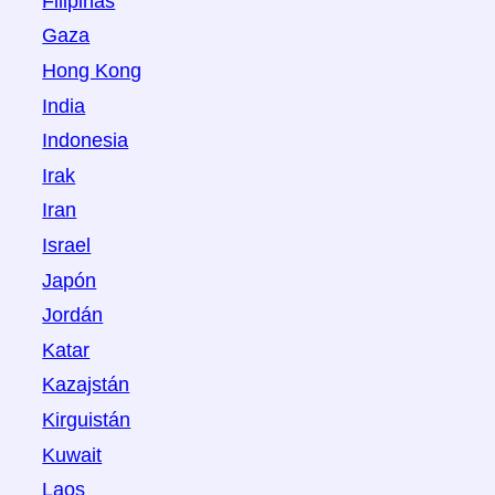
Filipinas
Gaza
Hong Kong
India
Indonesia
Irak
Iran
Israel
Japón
Jordán
Katar
Kazajstán
Kirguistán
Kuwait
Laos