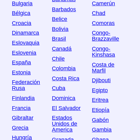
Bulgaria
Camerún
Barbados
Bélgica
Chad
Belice
Croacia
Comoras
Bolivia
Dinamarca
Congo-
Brasil
Brazzaville
Eslovaquia
Canadá
Congo-
Eslovenia
Kinshasa
Chile
España
Costa de
Colombia
Marfil
Estonia
Costa Rica
Djibouti
Federación
Rusa
Cuba
Egipto
Finlandia
Dominica
Eritrea
Francia
El Salvador
Etiopía
Gibraltar
Estados
Gabón
Unidos de
Grecia
America
Gambia
Hungría
Granada
Ghana