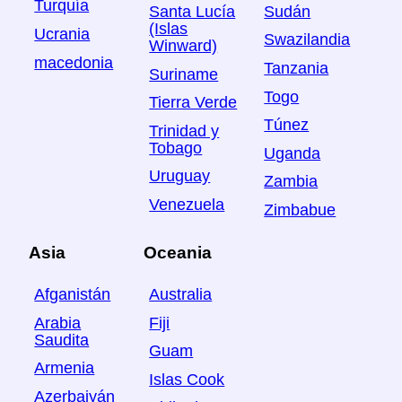
Turquía
Sudán
Santa Lucía
(Islas
Ucrania
Swazilandia
Winward)
macedonia
Tanzania
Suriname
Togo
Tierra Verde
Túnez
Trinidad y
Tobago
Uganda
Uruguay
Zambia
Venezuela
Zimbabue
Asia
Oceania
Afganistán
Australia
Arabia
Fiji
Saudita
Guam
Armenia
Islas Cook
Azerbaiyán