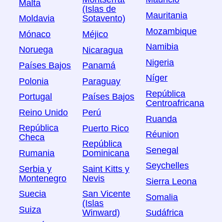
Malta
(Islas de
Mauritania
Moldavia
Sotavento)
Mozambique
Mónaco
Méjico
Namibia
Noruega
Nicaragua
Nigeria
Países Bajos
Panamá
Níger
Polonia
Paraguay
República
Portugal
Países Bajos
Centroafricana
Reino Unido
Perú
Ruanda
República
Puerto Rico
Réunion
Checa
República
Senegal
Rumania
Dominicana
Seychelles
Serbia y
Saint Kitts y
Montenegro
Nevis
Sierra Leona
Suecia
San Vicente
Somalia
(Islas
Suiza
Sudáfrica
Winward)