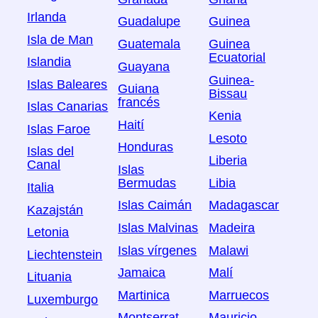
Irlanda
Guadalupe
Guinea
Isla de Man
Guatemala
Guinea
Ecuatorial
Islandia
Guayana
Guinea-
Islas Baleares
Guiana
Bissau
francés
Islas Canarias
Kenia
Haití
Islas Faroe
Lesoto
Honduras
Islas del
Liberia
Canal
Islas
Bermudas
Libia
Italia
Islas Caimán
Madagascar
Kazajstán
Islas Malvinas
Madeira
Letonia
Islas vírgenes
Malawi
Liechtenstein
Jamaica
Malí
Lituania
Martinica
Marruecos
Luxemburgo
Montserrat
Mauricio