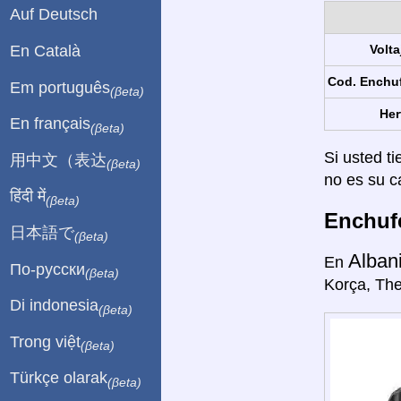
Auf Deutsch
En Català
Volta
Cod. Enchu
Em português
(βeta)
Her
En français
(βeta)
Si usted ti
用中文（表达
(βeta)
no es su c
हिंदी में
(βeta)
Enchufe
日本語で
(βeta)
Alban
En
По-русски
(βeta)
Korça, The
Di indonesia
(βeta)
Trong việt
(βeta)
Türkçe olarak
(βeta)