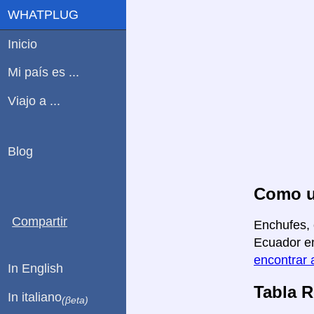
WHATPLUG
Inicio
Mi país es ...
Viajo a ...
Blog
Como us
Compartir
Enchufes, 
Ecuador en
encontrar 
In English
Tabla 
In italiano
(βeta)