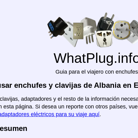
WhatPlug.inf
Guia para el viajero con enchufes
ar enchufes y clavijas de Albania en 
clavijas, adaptadores y el resto de la información necesa
 esta página. Si desea un reporte con otros países, vuel
adaptadores eléctricos para su viaje aquí
.
Resumen