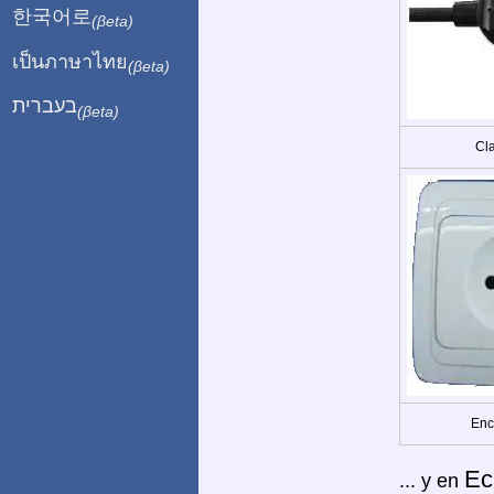
한국어로
(βeta)
เป็นภาษาไทย
(βeta)
בעברית
(βeta)
Cla
Enc
Ec
... y en