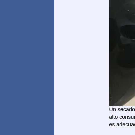
Un secador
alto consu
es adecuad