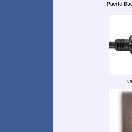
Puerto Baq
Cla