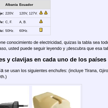
Albania
Ecuador
je:
220V.
120V, 127V.
fe:
C, F.
A, B.
tz:
50Hz.
60Hz.
ene conocimiento de electricidad, quizas la tabla sea tod
aso, usted puede seguir leyendo y ¡descubra que esa tab
s y clavijas en cada uno de los países
ia
se usan los siguientes enchufes: (incluye Tirana, Gjir
th.)