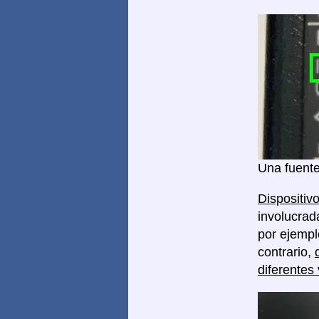
Una fuente
Dispositivo
involucrad
por ejempl
contrario,
diferentes 