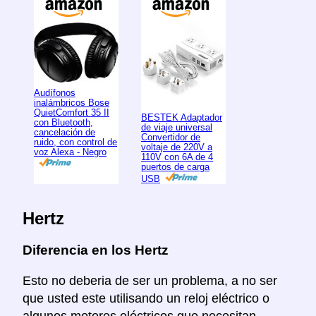
Audífonos
inalámbricos Bose
QuietComfort 35 II
BESTEK Adaptador
con Bluetooth,
de viaje universal
cancelación de
Convertidor de
ruido, con control de
voltaje de 220V a
voz Alexa - Negro
110V con 6A de 4
puertos de carga
USB
Hertz
Diferencia en los Hertz
Esto no deberia de ser un problema, a no ser
que usted este utilisando un reloj eléctrico o
algunos motores eléctricos que necesitan