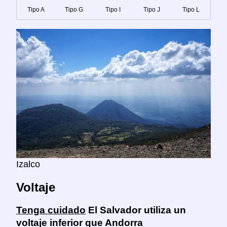
Tipo A
Tipo G
Tipo I
Tipo J
Tipo L
Izalco
Voltaje
Tenga cuidado
El Salvador utiliza un
voltaje inferior que Andorra