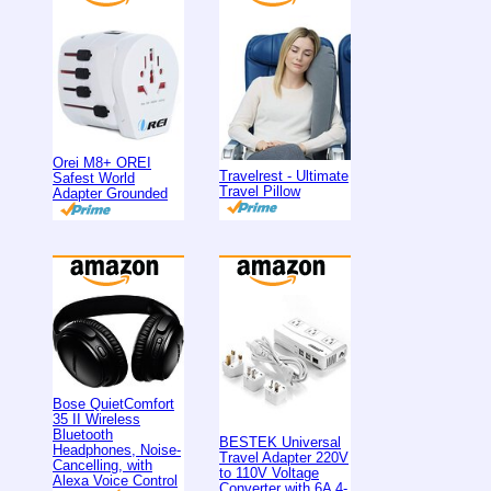
Orei M8+ OREI
Travelrest - Ultimate
Safest World
Travel Pillow
Adapter Grounded
Bose QuietComfort
35 II Wireless
Bluetooth
BESTEK Universal
Headphones, Noise-
Travel Adapter 220V
Cancelling, with
to 110V Voltage
Alexa Voice Control
Converter with 6A 4-