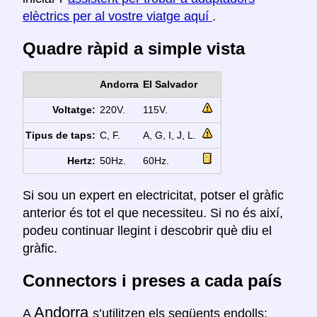
elèctrics per al vostre viatge aquí
.
Quadre ràpid a simple vista
Andorra
El Salvador
Voltatge:
220V.
115V.
Tipus de taps:
C, F.
A, G, I, J, L.
Hertz:
50Hz.
60Hz.
Si sou un expert en electricitat, potser el gràfic
anterior és tot el que necessiteu. Si no és així,
podeu continuar llegint i descobrir què diu el
gràfic.
Connectors i preses a cada país
Andorra
A
s’utilitzen els següents endolls: