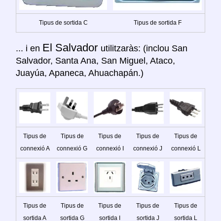
Tipus de sortida C
Tipus de sortida F
El Salvador
... i en
utilitzaràs: (inclou San
Salvador, Santa Ana, San Miguel, Ataco,
Juayúa, Apaneca, Ahuachapán.)
Tipus de
Tipus de
Tipus de
Tipus de
Tipus de
connexió A
connexió G
connexió I
connexió J
connexió L
Tipus de
Tipus de
Tipus de
Tipus de
Tipus de
sortida A
sortida G
sortida I
sortida J
sortida L