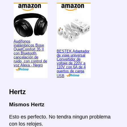
Audífonos
inalámbricos Bose
QuietComfort 35 II
BESTEK Adaptador
con Bluetooth,
de viaje universal
cancelación de
Convertidor de
ruido, con control de
voltaje de 220V a
voz Alexa - Negro
110V con 6A de 4
puertos de carga
USB
Hertz
Mismos Hertz
Esto es perfecto. No tendra ningun problema
con los relojes.