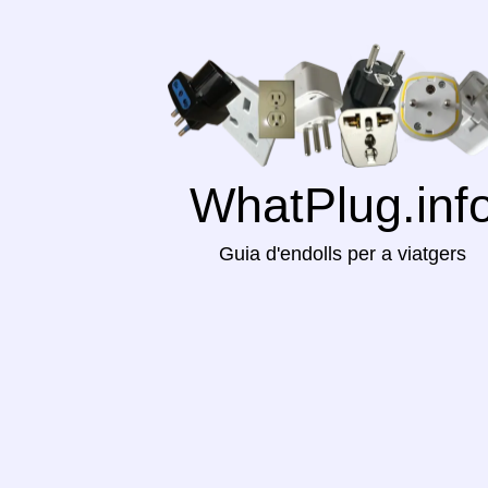
WhatPlug.inf
Guia d'endolls per a viatgers