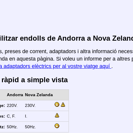
litzar endolls de Andorra a Nova Zelan
, preses de corrent, adaptadors i altra informació necess
da en aquesta pàgina. Si voleu un informe per a altres pa
a adaptadors elèctrics per al vostre viatge aquí
.
ràpid a simple vista
Andorra
Nova Zelanda
ge:
220V.
230V.
ps:
C, F.
I.
tz:
50Hz.
50Hz.