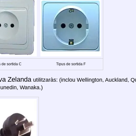
 de sortida C
Tipus de sortida F
va Zelanda
utilitzaràs: (inclou Wellington, Auckland,
Dunedin, Wanaka.)