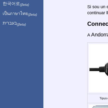
한국어로
(βeta)
Si sou un e
continuar l
เป็นภาษาไทย
(βeta)
Connect
בעברית
(βeta)
Andor
A
Tipus