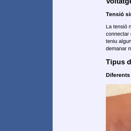
Voltatg
Tensió si
La tensió n
connectar 
teniu algu
demanar mé
Tipus d
Diferents