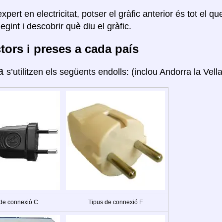
xpert en electricitat, potser el gràfic anterior és tot el q
legint i descobrir què diu el gràfic.
ors i preses a cada país
ra
s’utilitzen els següents endolls: (inclou Andorra la Vella
 de connexió C
Tipus de connexió F