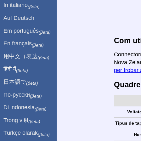
In italiano
(βeta)
Auf Deutsch
Em português
(βeta)
Com uti
En français
(βeta)
Connectors
用中文（表达
(βeta)
Nova Zelan
हिंदी में
per trobar 
(βeta)
日本語で
Quadre 
(βeta)
По-русски
(βeta)
Di indonesia
(βeta)
Voltat
Trong việt
(βeta)
Tipus de ta
Türkçe olarak
Her
(βeta)