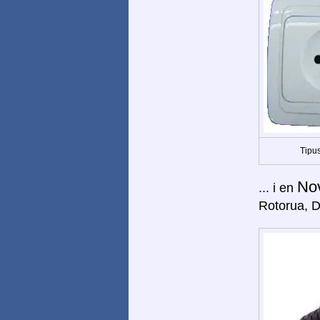
Tipus
No
... i en
Rotorua, 