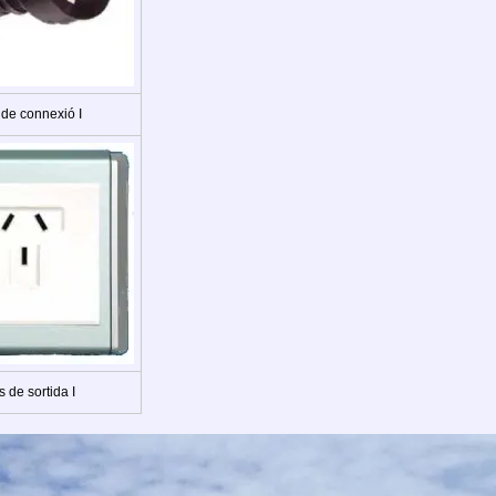
 de connexió I
s de sortida I