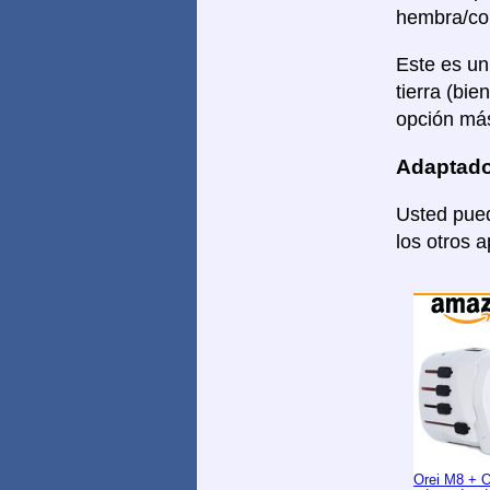
hembra/con
Este es un
tierra (bi
opción más
Adaptado
Usted pued
los otros 
Orei M8 + 