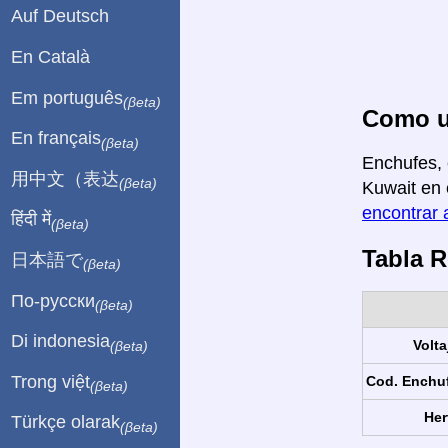
Auf Deutsch
En Català
Em português
(βeta)
Como us
En français
(βeta)
Enchufes, 
用中文（表达
(βeta)
Kuwait en 
encontrar 
हिंदी में
(βeta)
Tabla 
日本語で
(βeta)
По-русски
(βeta)
Di indonesia
Volta
(βeta)
Trong việt
Cod. Enchu
(βeta)
Her
Türkçe olarak
(βeta)