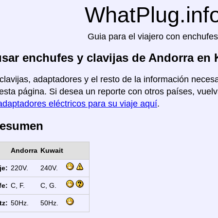
WhatPlug.inf
Guia para el viajero con enchufes
ar enchufes y clavijas de Andorra en 
clavijas, adaptadores y el resto de la información necesa
esta página. Si desea un reporte con otros países, vuelva
adaptadores eléctricos para su viaje aquí
.
Resumen
Andorra
Kuwait
je:
220V.
240V.
fe:
C, F.
C, G.
tz:
50Hz.
50Hz.