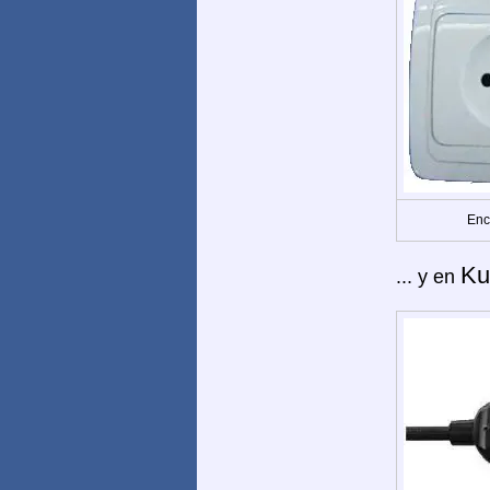
Enc
Ku
... y en