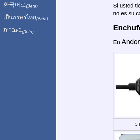
한국어로
Si usted ti
(βeta)
no es su c
เป็นภาษาไทย
(βeta)
Enchufe
בעברית
(βeta)
Andor
En
Cla