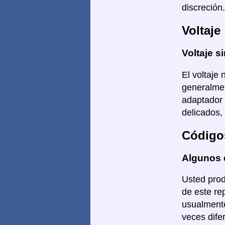
discreción.
Voltaje
Voltaje si
El voltaje 
generalmen
adaptador 
delicados,
Código
Algunos 
Usted prod
de este re
usualmente
veces dife