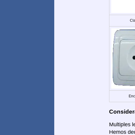
Cla
Enc
Consider
Multiples 
Hemos deci