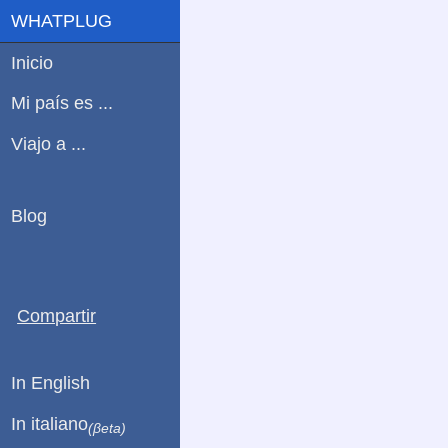
WHATPLUG
Inicio
Mi país es ...
Viajo a ...
Blog
Compartir
In English
In italiano
(βeta)