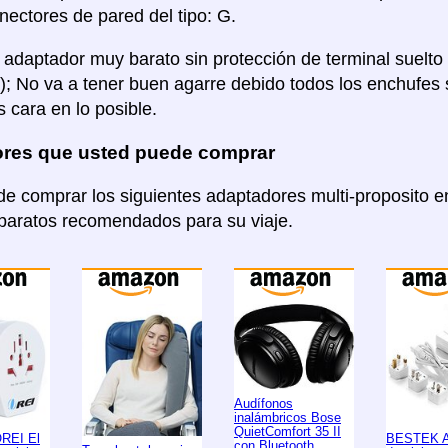
ectores de pared del tipo: G.
 adaptador muy barato sin protección de terminal suelto
en); No va a tener buen agarre debido todos los enchu
 cara en lo posible.
res que usted puede comprar
e comprar los siguientes adaptadores multi-proposito
aparatos recomendados para su viaje.
Audífonos
inalámbricos Bose
QuietComfort 35 II
OREI El
BESTEK A
con Bluetooth,